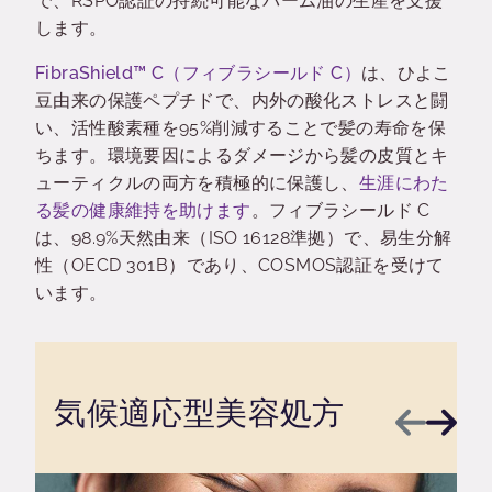
で、RSPO認証の持続可能なパーム油の生産を支援
します。
FibraShield™ C（フィブラシールド C）
は、ひよこ
豆由来の保護ペプチドで、内外の酸化ストレスと闘
い、活性酸素種を95%削減することで髪の寿命を保
ちます。環境要因によるダメージから髪の皮質とキ
ューティクルの両方を積極的に保護し、
生涯にわた
る髪の健康維持を助けます
。フィブラシールド C
は、98.9%天然由来（ISO 16128準拠）で、易生分解
性（OECD 301B）であり、COSMOS認証を受けて
います。
気候適応型美容処方
前へ
次へ