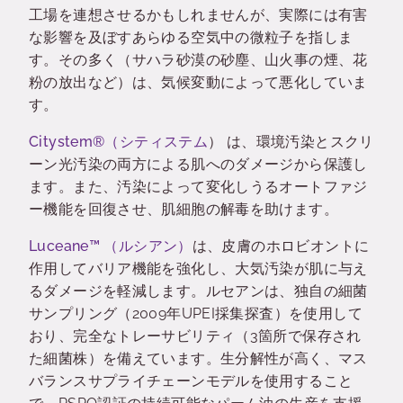
工場を連想させるかもしれませんが、実際には有害
な影響を及ぼすあらゆる空気中の微粒子を指しま
す。その多く（サハラ砂漠の砂塵、山火事の煙、花
粉の放出など）は、気候変動によって悪化していま
す。
Citystem®（シティステム
） は、環境汚染とスクリ
ーン光汚染の両方による肌へのダメージから保護し
ます。また、汚染によって変化しうるオートファジ
ー機能を回復させ、肌細胞の解毒を助けます。
Luceane™ （ルシアン）
は、皮膚のホロビオントに
作用してバリア機能を強化し、大気汚染が肌に与え
るダメージを軽減します。ルセアンは、独自の細菌
サンプリング（2009年UPEI採集探査）を使用して
おり、完全なトレーサビリティ（3箇所で保存され
た細菌株）を備えています。生分解性が高く、マス
バランスサプライチェーンモデルを使用すること