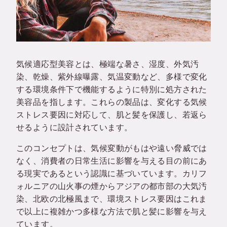
気候適応型美容とは、極端な暑さ、湿度、外気汚
染、乾燥、紫外線曝露、気温変動など、多様で変化
する環境条件下で機能するように特別に処方された
美容品を指します。これらの製品は、変化する気候
ストレス要因に対応して、肌と髪を保護し、若返ら
せるように設計されています。
このコンセプトは、気候変動がもはや遠い脅威では
なく、消費者の日常生活に影響を与える目の前にあ
る現実であるという認識に基づいています。カリフ
ォルニアの山火事の煙からアジアの都市部の大気汚
染、北欧の北極風まで、環境ストレス要因はこれま
で以上に複雑かつ多様な方法で肌と髪に影響を与え
ています。