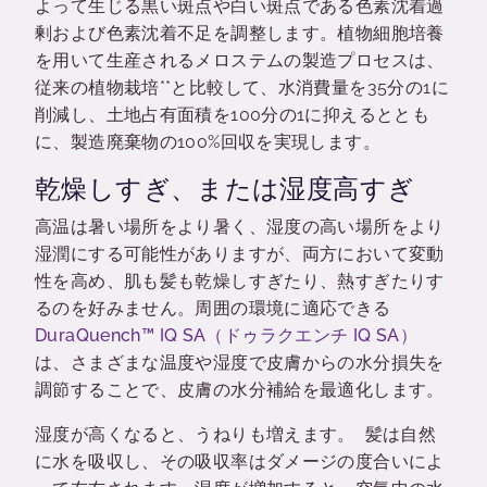
よって生じる黒い斑点や白い斑点である色素沈着過
剰および色素沈着不足を調整します。植物細胞培養
を用いて生産されるメロステムの製造プロセスは、
従来の植物栽培**と比較して、水消費量を35分の1に
削減し、土地占有面積を100分の1に抑えるととも
に、製造廃棄物の100%回収を実現します。
乾燥しすぎ、または湿度高すぎ
高温は暑い場所をより暑く、湿度の高い場所をより
湿潤にする可能性がありますが、両方において変動
性を高め、肌も髪も乾燥しすぎたり、熱すぎたりす
るのを好みません。
周囲の環境に適応できる
DuraQuench™ IQ SA（ドゥラクエンチ IQ SA）
は、さまざまな温度や湿度で皮膚からの水分損失を
調節することで、皮膚の水分補給を最適化します。
湿度が高くなると、うねりも増えます。 髪は自然
に水を吸収し、その吸収率はダメージの度合いによ