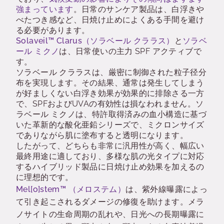
強まっています
。日常のサンケア製品は、白浮きや
べたつき感など、日焼け止めによくある手間を避け
る必要があります。
Solaveil™ Clarus（ソラベール クララス）
と
ソラベ
ール ミクノ
は、日常使いの主力 SPF アクティブで
す。
ソラベール クララスは、厳密に制御された粒子径分
布を実現します。その結果、通常は発生してしまう
が好ましくない白浮き効果が効果的に排除さる一方
で、SPFおよびUVAの有効性は損なわれません。ソ
ラベール ミクノは、特許取得済みの血小構造に基づ
いた革新的な酸化亜鉛シリーズで、ミクロンサイズ
でありながら肌に塗布すると透明になります。
したがって、どちらも非常に汎用性が高く、幅広い
最終用途に適しており、多様な肌の光タイプに対応
するハイブリッド製品に日焼け止め効果を加えるの
に理想的です。
Mel[o]stem™ （メロステム）
は、紫外線曝露によっ
て引き起こされるダメージの修復を助けます。メラ
ノサイトの生命周期の乱れや、日光への長期曝露に