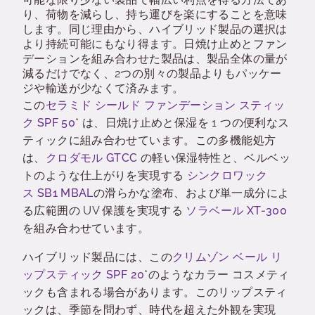
り、荷物を減らし、持ち運びを楽にすることを意味
します。同じ理由から、ハイブリッド製品の選択は
より持続可能にもなり得ます。日焼け止めとファン
デーションを組み合わせた製品は、製品全体の量が
減るだけでなく、2つの別々の製品よりもパッケー
ジや輸送が少なくて済みます。
この
セラミド
シールド
ファンデーション
スティッ
ク
SPF 50
*
は、日焼け止めと保湿を 1 つの便利なス
ティックに組み合わせています。
この多機能処方
は、
クロダモル
GTCC
の軽い保湿特性と、ベルベッ
トのような仕上がりを実現する
シンクロワック
ス
SB1 MBAL
の滑らかな塗布、および単一成分によ
る広範囲の UV 保護を実現する
ソラベール
XT-300
を組み合わせています。
ハイブリッド製品には、この
クリムゾン
ベール
リ
ップスティック
SPF 20
*のようなカラー コスメティ
ックも含まれる場合があります。このリップスティ
ックは、季節を問わず、時代を超えた外観を実現