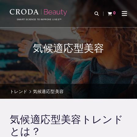
コ
メ
ン
ニ
0
検索を開く
カートを確認す
ナビゲ
テ
ュ
SMART SCIENCE TO IMPROVE LIVES™
ン
ー
ツ
を
を
ス
気候適応型美容
ス
キ
キ
ッ
ッ
プ
プ
トレンド
気候適応型美容
気候適応型美容トレンド
とは？