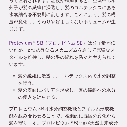
って左右されます。湿度が増加すると、空気中の水
分子が髪の繊維に浸透し、髪のコルテックスにある
水素結合を不規則に乱します。これにより、髪の構
造が変化し、うねりや好ましくないボリュームが生
じます。
Prolevium™ SB（プロレビウム SB）
は分子量が低
いため、2 つの異なるメカニズムを通じて完璧なス
タイルを維持し、髪の毛の縮れを防ぐと考えられて
います。
髪の繊維に浸透し、コルテックス内で水分調整
を行う。
髪の表面にバリアを形成し、髪の繊維への水分
の侵入を遅らせる。
プロレビウム SBは水分調整機能とフィルム形成機
能を組み合わせることで、相乗的に湿度の変化から
髪を守ります。プロレビウム SBは99%天然由来成分