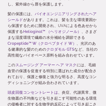
し、紫外線から唇を保護します。
髪の保護には、
バイオエンジニアリングされたヘア
シールド
があります。
これは、髪を主な環境要因か
ら保護するために開発され、
UVA
による色あせから
保護する
Helioginol™ （ヘリオジノール）
、
さまざ
まな湿度環境で繊維の水分補給を調節できる
Cropeptide™ W（クロペプタイド W）
、
光沢のあ
る健康的な髪のための
クロダモル
GTS
など、当社の
高性能なバイオベース原料を組み合わせています。
この
スムージング
アーマー
ヘア
マスク
には、毛細
血管の保護を促進する特別に選ばれた成分が配合さ
れており、保護と修復と強力な明るさ、高度なコン
ディショニングが組み合わされています。
頭皮回復コンセントレートは
、炎症、代謝異常、微
生物叢の不均衡などを引き起こす可能性のある環境
の侵略者に対する生物学的反応によって引き起こさ