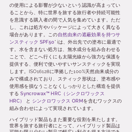
の使用による影響が少ないという認識が高まってい
ることから、特に世界を旅する旅行者や持続可能性
を意識する購入者の間で人気を集めています。ただ
し、これは処方やパッケージによって大きく異なる
場合があります。
この
自然由来の遮蔽効果を持つサ
ンスティック
SPF50
* i
は、外出先での塗布に最適で
す。水を含まない処方は、無水成分を組み合わせる
ことで、どこへ行くにも太陽光線から強力な保護を
提供する、便利で使いやすいサンスティックを実現
します。
ISO16128
に準拠した100%天然由来成分の
みで構成されており、スティック形状は、塗布感や
使用感を損なうことなくしっかりとした構造を提供
する
Syncrowax™ HRC（シンクロワックス
HRC）
と
シンクロワックス ORM
を含むワックスの
組み合わせによって実現されています。
ハイブリッド製品もまた重要な役割を果たします。
世界を旅する旅行者にとって、ハイブリッド製品は
可能な限り少ない製品で幅広い利点を得る方法であ