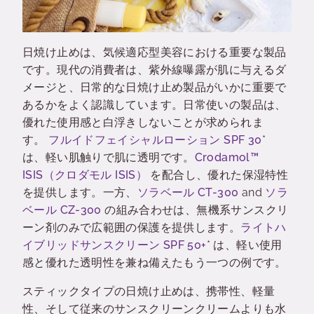
日焼け止めは、気候適応型美容における重要な製品
です。現代の消費者は、紫外線曝露が肌に与えるダ
メージと、日常的な日焼け止め製品がいかに重要で
あるかをよく認識しています。日常使いの製品は、
優れた使用感と白浮きしないことが求められま
す。
フルイドフェイシャルローション
SPF 30
*
は、軽い肌触りで肌に透明です。
Crodamol™
ISIS（クロダモル ISIS）
を配合し、優れた保湿特性
を提供します。
一方、
ソラベール
CT-300
and
ソラ
ベール
CZ-300
の組み合わせは、無機系サンスクリ
ーン剤のみで広範囲の保護を提供します。
ライトハ
イブリッドサンスクリーン
SPF 50+
*
は、軽い使用
感と優れた透明性を兼ね備えたもう一つの例です。
スティックタイプの日焼け止めは、携帯性、軽量
性、そして従来のサンスクリーンクリームよりも水