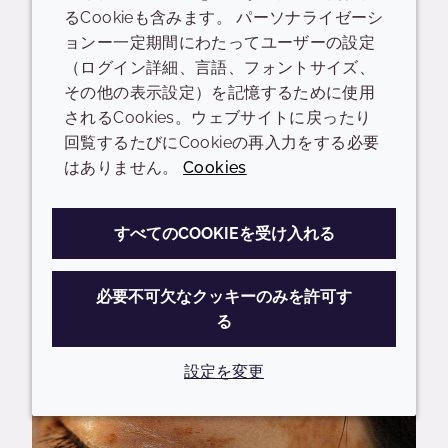
のコンセプトに対応する5つ
るCookieも含みます。 パーソナライゼーシ
の油性エキス
ョンー一定期間にわたってユーザーの設定
（ログイン詳細、言語、フォントサイズ、
その他の表示設定）を記憶するために使用
水不足は世界的に重要な問題であり、消
されるCookies。ウェブサイトに戻ったり
費者もそれを認識しています。低水溶性
回覧するたびにCookieの再入力をする必要
または無水溶性の処方を求める消費者が
はありません。
Cookies
増えている中、私たちは水への意識が高
い消費者のために、処方担当者が効果的
でトレンドに合った製品を製造できるよ
すべてのCOOKIEを受け入れる
う、脂溶性活性剤のHeliami™シリーズを
発売しました。
必要不可欠なクッキーのみを許可す
る
続きを読む
設定を変更