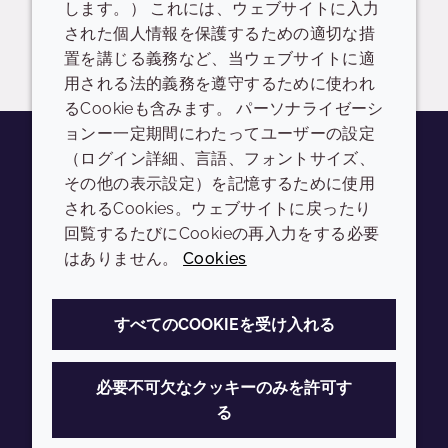
します。） これには、ウェブサイトに入力
された個人情報を保護するための適切な措
置を講じる義務など、当ウェブサイトに適
用される法的義務を遵守するために使われ
るCookieも含みます。 パーソナライゼーシ
ョンー一定期間にわたってユーザーの設定
（ログイン詳細、言語、フォントサイズ、
その他の表示設定）を記憶するために使用
Youtube
Instagram
LinkedIn
Tiktok
されるCookies。ウェブサイトに戻ったり
会社
LEGAL
回覧するたびにCookieの再入力をする必要
はありません。
Cookies
Annual Report
利用規約
Sustainability Report
プライバシーポリシー
すべてのCOOKIEを受け入れる
Croda.com
アクセシビリティ
クッキーポリシー
必要不可欠なクッキーのみを許可す
る