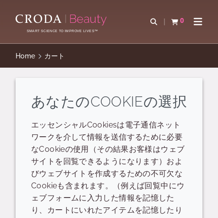
コ
メ
ン
ニ
0
検索を開く
カートを確認す
ナビゲ
テ
ュ
SMART SCIENCE TO IMPROVE LIVES™
ン
ー
ツ
を
Home
カート
を
ス
ス
キ
キ
ッ
Your
basket
あなたのCOOKIEの選択
ッ
プ
プ
現在カートにはいっているアイテムです
エッセンシャルCookiesは電子通信ネット
ワークを介して情報を送信するために必要
なCookieの使用（その結果お客様はウェブ
サイトを回覧できるようになります）およ
カートにアイテムはありません
びウェブサイトを作成するための不可欠な
Cookieも含まれます。（例えば回覧中にウ
ェブフォームに入力した情報を記憶した
り、カートにいれたアイテムを記憶したり
製品を追加する