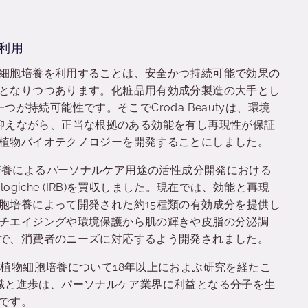
利用
細胞培養を利用することは、安全かつ持続可能で効果の
となりつつあります。化粧品用有効成分製造の大手とし
の一つが持続可能性です。そこでCroda Beautyは、環境
大きく抑えながら、正当な根拠のある効能を有し再現性が保証
植物バイオテクノロジーを開発することにしました。
植物細胞培養によるパーソナルケア用途の活性成分開発における
otecnologiche (IRB)を買収しました。現在では、効能と再現
胞培養によって開発された約15種類の有効成分を提供し
チエイジングや環境保護から肌の輝きや皮脂の分泌調
で、消費者のニーズに対応するよう開発されました。
に植物細胞培養について18年以上におよぶ研究を経たこ
専門知識と進歩は、パーソナルケア業界に利益となる分子を生
のです。