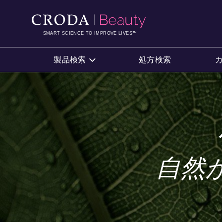
コ
メ
ン
ニ
テ
ュ
SMART SCIENCE TO IMPROVE LIVES™
ン
ー
ツ
を
製品検索
処方検索
を
ス
ス
キ
キ
ッ
ッ
プ
プ
自然