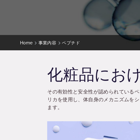
Home
事業内容
ペプチド
化粧品にお
その有効性と安全性が認められているペ
リカを使用し、体自身のメカニズムをシ
ます。