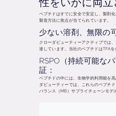
性をいかに両立
ペプチドはすでに安全で安定し、製剤化
製造方法に焦点が当てられています。
少ない溶剤、無限の
クローダビューティーアクティブでは、
達しています。当社のペプチドはTFAを
RSPO（持続可能な
証：
ペプチドの中には、生物学的利用能を高
ダビューティーでは、これらのペプチド
バランス（MB）サプライチェーンモデル