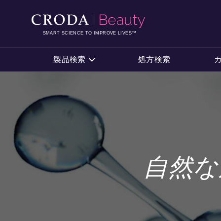
コ
メ
ン
ニ
テ
ュ
SMART SCIENCE TO IMPROVE LIVES™
ン
ー
ツ
を
製品検索
処方検索
を
ス
ス
キ
キ
ッ
ッ
プ
プ
自然な