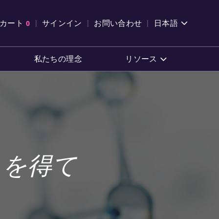
索を開く
カート
0
サインイン
お問い合わせ
日本語
カートを確認する
私たちの理念
リソース
トを得て