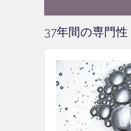
37年間の専門性