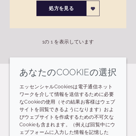
処方を見る
1
の
1
を表示しています
あなたのCOOKIEの選択
関連するリソース
エッセンシャルCookiesは電子通信ネット
ワークを介して情報を送信するために必要
POS
Presentation - thematic/trend
なCookieの使用（その結果お客様はウェブ
サイトを回覧できるようになります）およ
プレゼンテーション
びウェブサイトを作成するための不可欠な
Cookieも含まれます。（例えば回覧中にウ
Hairspa™ Product Overview Sheets
ェブフォームに入力した情報を記憶した