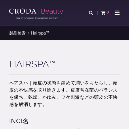
コ
メ
ン
ニ
0
検索を開く
カートを確認す
ナビゲ
テ
ュ
SMART SCIENCE TO IMPROVE LIVES™
ン
ー
ツ
を
製品検索
Hairspa™
を
ス
ス
キ
キ
ッ
ッ
プ
HAIRSPA™
プ
ヘアスパ｜頭皮の状態を鎮めて潤いをもたらし、頭
皮の不快感を取り除きます。皮膚常在菌のバランス
を保ち、乾燥、かゆみ、フケ刺激などの頭皮の不快
感を解消します。
INCI名