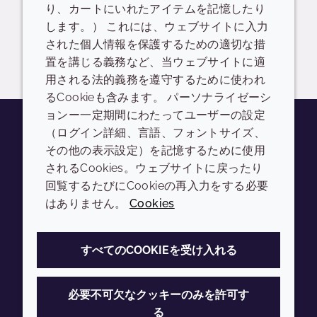
り、カートにいれたアイテムを記憶したり
READ DESCRIPTIONS
英語: 1.9 MB
します。） これには、ウェブサイトに入力
された個人情報を保護するための適切な措
ドロップダウンを切り替
ログイン/登録
置を講じる義務など、当ウェブサイトに適
用される法的義務を遵守するために使われ
るCookieも含みます。 パーソナライゼーシ
ョンー一定期間にわたってユーザーの設定
（ログイン詳細、言語、フォントサイズ、
その他の表示設定）を記憶するために使用
Youtube
Instagram
LinkedIn
Tiktok
されるCookies。ウェブサイトに戻ったり
会社
LEGAL
回覧するたびにCookieの再入力をする必要
はありません。
Cookies
Annual Report
利用規約
Sustainability Report
プライバシーポリシー
すべてのCOOKIEを受け入れる
Croda.com
アクセシビリティ
クッキーポリシー
必要不可欠なクッキーのみを許可す
る