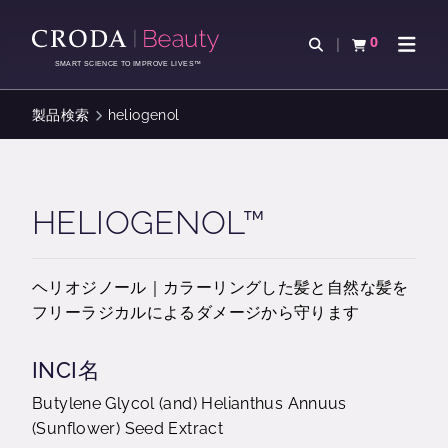
コ
メ
ン
ニ
0
検索を開く
カートを確認す
ナビゲ
テ
ュ
SMART SCIENCE TO IMPROVE LIVES™
ン
ー
ツ
を
製品検索
heliogenol
を
ス
ス
キ
キ
ッ
ッ
プ
HELIOGENOL™
プ
ヘリオジノール｜カラーリングした髪と自然な髪を
フリーラジカルによるダメージから守ります
INCI名
Butylene Glycol (and) Helianthus Annuus
(Sunflower) Seed Extract