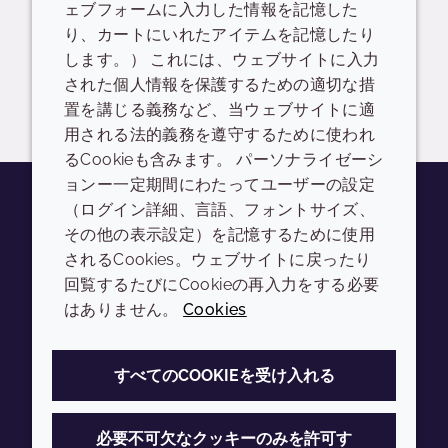
ェブフォームに入力した情報を記憶した
り、カートにいれたアイテムを記憶したり
READ DESCRIPTIONS
英語: 1.1 MB
します。） これには、ウェブサイトに入力
された個人情報を保護するための適切な措
ドロップダウンを切り替
ログイン/登録
置を講じる義務など、当ウェブサイトに適
用される法的義務を遵守するために使われ
るCookieも含みます。 パーソナライゼーシ
ョンー一定期間にわたってユーザーの設定
（ログイン詳細、言語、フォントサイズ、
その他の表示設定）を記憶するために使用
Youtube
Instagram
LinkedIn
Tiktok
されるCookies。ウェブサイトに戻ったり
会社
LEGAL
回覧するたびにCookieの再入力をする必要
はありません。
Cookies
Annual Report
利用規約
Sustainability Report
プライバシーポリシー
すべてのCOOKIEを受け入れる
Croda.com
アクセシビリティ
クッキーポリシー
必要不可欠なクッキーのみを許可す