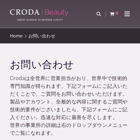
コ
メ
ン
ニ
0
検索を開く
カートを確認す
ナビゲ
テ
ュ
SMART SCIENCE TO IMPROVE LIVES™
ン
ー
ツ
を
Home
お問い合わせ
を
ス
ス
キ
キ
ッ
お問い合わせ
ッ
プ
プ
Crodaは全世界に営業担当がおり、世界中で技術的
専門知識が得られます。下記フォームにご記入いた
だくことで、ご質問をお問い合わせいただけます。
製品やアカウント、全般的な内容に関するご質問や
技術的要件がございましたら、下記フォームにご記
入ください。迅速な対応に最善を尽くします。
世界の事業所の詳細は右のドロップダウンメニュー
でご覧になれます。