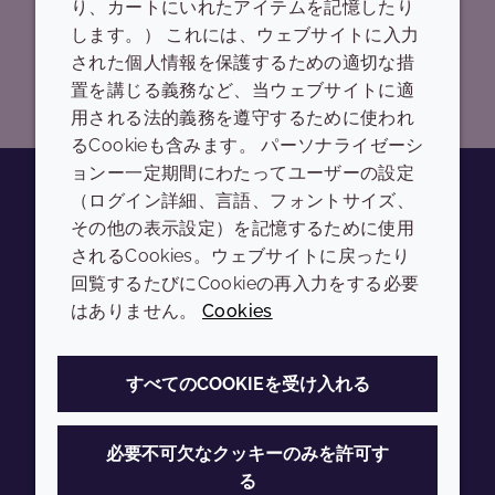
ローカルオフィスを探す
り、カートにいれたアイテムを記憶したり
します。） これには、ウェブサイトに入力
された個人情報を保護するための適切な措
置を講じる義務など、当ウェブサイトに適
用される法的義務を遵守するために使われ
るCookieも含みます。 パーソナライゼーシ
ョンー一定期間にわたってユーザーの設定
（ログイン詳細、言語、フォントサイズ、
その他の表示設定）を記憶するために使用
Youtube
Instagram
LinkedIn
Tiktok
されるCookies。ウェブサイトに戻ったり
会社
LEGAL
回覧するたびにCookieの再入力をする必要
はありません。
Cookies
Annual Report
利用規約
Sustainability Report
プライバシーポリシー
すべてのCOOKIEを受け入れる
Croda.com
アクセシビリティ
クッキーポリシー
必要不可欠なクッキーのみを許可す
る