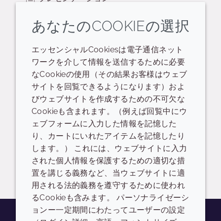
生分解性ステートメント
あなたのCOOKIEの選択
Crrodamol GTS
エッセンシャルCookiesは電子通信ネット
ワークを介して情報を送信するために必要
READ DESCRIPTIONS
英語: 1.1 MB
なCookieの使用（その結果お客様はウェブ
サイトを回覧できるようになります）およ
ログイン/登録
びウェブサイトを作成するための不可欠な
Cookieも含まれます。（例えば回覧中にウ
Crodamol GTS Product Information Dossier
ェブフォームに入力した情報を記憶した
り、カートにいれたアイテムを記憶したり
READ DESCRIPTIONS
英語: 1.1 MB
します。） これには、ウェブサイトに入力
された個人情報を保護するための適切な措
ログイン/登録
置を講じる義務など、当ウェブサイトに適
用される法的義務を遵守するために使われ
るCookieも含みます。 パーソナライゼーシ
ョンー一定期間にわたってユーザーの設定