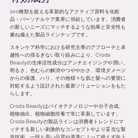
200種類を超える革新的なアクティブ原料を化粧
品・パーソナルケア業界に供給しています。消費者
の新しいニーズにマッチするような効果と安全性も
兼ね備えた製品ラインナップです。
スキンケア科学における研究主導のアプローチと卓
越性への揺るぎない取り組みにより、Croda
Beautyの生体活性成分はアンチエイジングや潤い、
明るさ、色むらの解消やつややかさ、環境ダメージ
からの保護、ハリ、その他様々な肌と髪への要望に
対処するよう設計された最新ソリューションをもた
らします。
Croda Beautyはバイオテクノロジーや分子合成、
植物抽出、植物細胞培養で常に革新しています。
Croda Beautyの製品ラインは消費者トレンドにマ
ッチする新しい刺激的なコンセプトやより妥当な製
造技術、一段と高い品質や基準によって絶えず向上