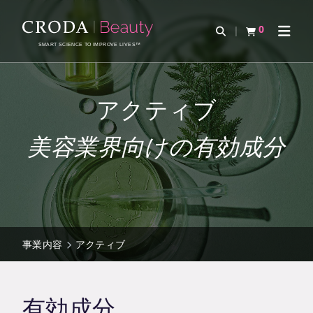
コ
メ
ン
ニ
0
検索を開く
カートを確認す
ナビゲ
テ
ュ
SMART SCIENCE TO IMPROVE LIVES™
ン
ー
ツ
を
を
ス
アクティブ
ス
キ
キ
ッ
美容業界向けの有効成分
ッ
プ
プ
事業内容
アクティブ
有効成分