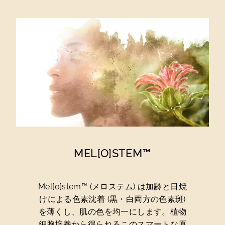
MEL[O]STEM™
Mel[o]stem™ (メロステム) は加齢と日焼
けによる色素沈着 (黒・白両方の色素斑)
を薄くし、肌の色を均一にします。植物
細胞培養から得られるこのスマートな原