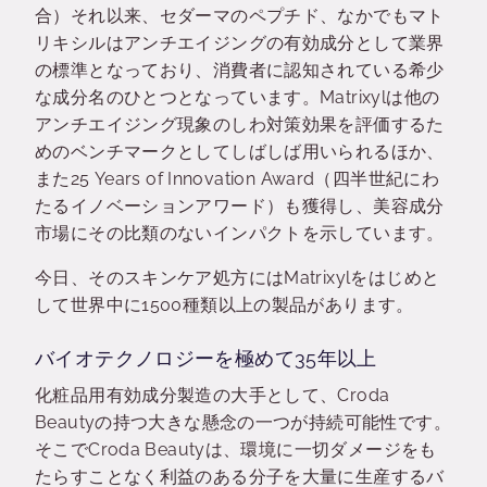
合）それ以来、セダーマのペプチド、なかでもマト
リキシルはアンチエイジングの有効成分として業界
の標準となっており、消費者に認知されている希少
な成分名のひとつとなっています。Matrixylは他の
アンチエイジング現象のしわ対策効果を評価するた
めのベンチマークとしてしばしば用いられるほか、
また25 Years of Innovation Award（四半世紀にわ
たるイノベーションアワード）も獲得し、美容成分
市場にその比類のないインパクトを示しています。
今日、そのスキンケア処方にはMatrixylをはじめと
して世界中に1500種類以上の製品があります。
バイオテクノロジーを極めて35年以上
化粧品用有効成分製造の大手として、Croda
Beautyの持つ大きな懸念の一つが持続可能性です。
そこでCroda Beautyは、環境に一切ダメージをも
たらすことなく利益のある分子を大量に生産するバ