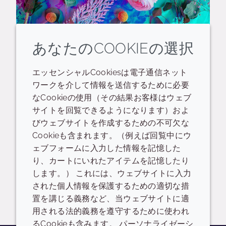
あなたのCOOKIEの選択
カーボンフットプリント: 美
エッセンシャルCookiesは電子通信ネット
の炭素コストを定量化する
ワークを介して情報を送信するために必要
なCookieの使用（その結果お客様はウェブ
サイトを回覧できるようになります）およ
製品のカーボンフットプリントが、持続
びウェブサイトを作成するための不可欠な
可能性への高まる需要に応え、ブランド
Cookieも含まれます。（例えば回覧中にウ
の影響力戦略を強化する方法を発見しま
ェブフォームに入力した情報を記憶した
しょう。
り、カートにいれたアイテムを記憶したり
します。） これには、ウェブサイトに入力
続きを読む
された個人情報を保護するための適切な措
置を講じる義務など、当ウェブサイトに適
用される法的義務を遵守するために使われ
るCookieも含みます。 パーソナライゼーシ