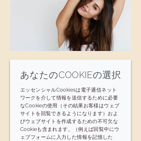
SYNCROWAX™ BB4
あなたのCOOKIEの選択
シンクロワックス BB4 | ビーズワックス
エッセンシャルCookiesは電子通信ネット
と似た組成の合成ミツロウ。口紅での利
ワークを介して情報を送信するために必要
用に適しており、色素定着とグロス効果
なCookieの使用（その結果お客様はウェブ
を高めるとともに、塗りやすさを向上さ
サイトを回覧できるようになります）およ
せます。
びウェブサイトを作成するための不可欠な
Cookieも含まれます。（例えば回覧中にウ
ェブフォームに入力した情報を記憶した