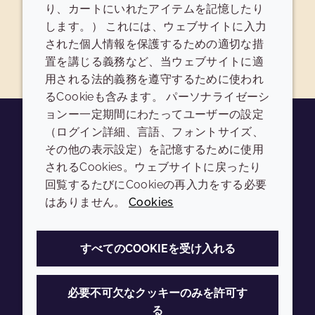
サンプル依頼
り、カートにいれたアイテムを記憶したり
します。） これには、ウェブサイトに入力
された個人情報を保護するための適切な措
置を講じる義務など、当ウェブサイトに適
用される法的義務を遵守するために使われ
るCookieも含みます。 パーソナライゼーシ
ョンー一定期間にわたってユーザーの設定
（ログイン詳細、言語、フォントサイズ、
その他の表示設定）を記憶するために使用
Youtube
Instagram
LinkedIn
Tiktok
されるCookies。ウェブサイトに戻ったり
会社
LEGAL
回覧するたびにCookieの再入力をする必要
はありません。
Cookies
Annual Report
利用規約
Sustainability Report
プライバシーポリシー
すべてのCOOKIEを受け入れる
Croda.com
アクセシビリティ
クッキーポリシー
必要不可欠なクッキーのみを許可す
る