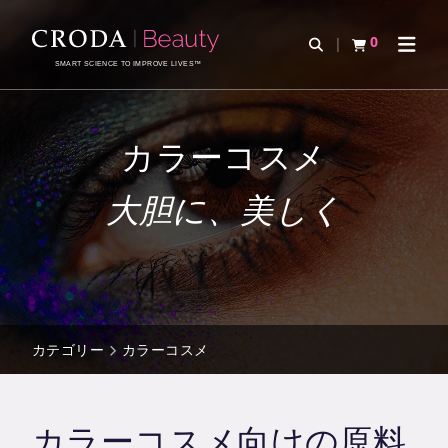
コ
メ
ン
ニ
0
検索を開く
カートを確認す
ナビゲ
テ
ュ
SMART SCIENCE TO IMPROVE LIVES™
ン
ー
ツ
を
を
ス
カラーコスメ
ス
キ
キ
ッ
大胆に、美しく
ッ
プ
プ
カテゴリー
カラーコスメ
カラーコスメ向けの原料