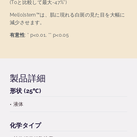
(T0と比較して最大-47%*)
Mel[o]stem™は、肌に現れる白斑の見た目を大幅に
減少させます。
有意性
: * p<0.01, ** p<0.05
製品詳細
形状 (25℃)
液体
化学タイプ