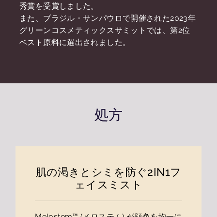
秀賞を受賞しました。
また、ブラジル・サンパウロで開催された2023年
グリーンコスメティックスサミットでは、第2位
ベスト原料に選出されました。
処方
肌の渇きとシミを防ぐ2IN1フ
ェイスミスト
Melostem™ (メロステム) が顔色を均一に