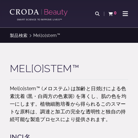
コ
メ
ン
ニ
0
検索を開く
カートを確認す
ナビゲ
テ
ュ
SMART SCIENCE TO IMPROVE LIVES™
ン
ー
ツ
を
製品検索
Mel[o]stem™
を
ス
ス
キ
キ
ッ
ッ
プ
MEL[O]STEM™
プ
Mel[o]stem™ (メロステム) は加齢と日焼けによる色
素沈着 (黒・白両方の色素斑) を薄くし、肌の色を均
一にします。植物細胞培養から得られるこのスマー
トな原料は、調達と加工の完全な透明性と独自の持
続可能な製造プロセスにより提供されます。
INCI名