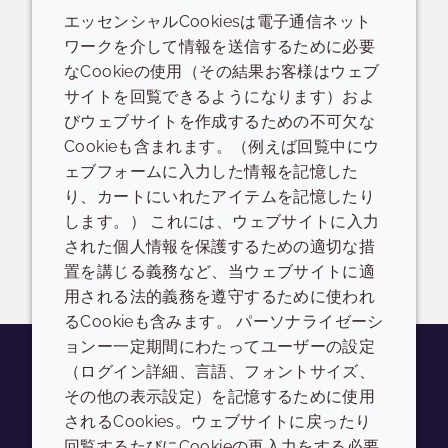
エッセンシャルCookiesは電子通信ネット
関連するリソース
ワークを介して情報を送信するために必要
なCookieの使用（その結果お客様はウェブ
サイトを回覧できるようになります）およ
POS
Presentation - thematic/trend
びウェブサイトを作成するための不可欠な
Cookieも含まれます。（例えば回覧中にウ
Mel[o]stem
ェブフォームに入力した情報を記憶した
り、カートにいれたアイテムを記憶したり
READ DESCRIPTIONS
日本語: 3.1 MB
します。） これには、ウェブサイトに入力
された個人情報を保護するための適切な措
ドロップダウンを切り替
ログイン/登録
置を講じる義務など、当ウェブサイトに適
用される法的義務を遵守するために使われ
るCookieも含みます。 パーソナライゼーシ
ョンー一定期間にわたってユーザーの設定
（ログイン詳細、言語、フォントサイズ、
その他の表示設定）を記憶するために使用
Youtube
Instagram
LinkedIn
Tiktok
されるCookies。ウェブサイトに戻ったり
会社
LEGAL
回覧するたびにCookieの再入力をする必要