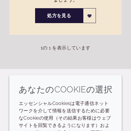
処方を見る
1
の
1
を表示しています
関連するリソース
あなたのCOOKIEの選択
エッセンシャルCookiesは電子通信ネット
PID
Presentation - external
ワークを介して情報を送信するために必要
インフォグラフィック
データシート
なCookieの使用（その結果お客様はウェブ
サイトを回覧できるようになります）およ
マーケティングシート