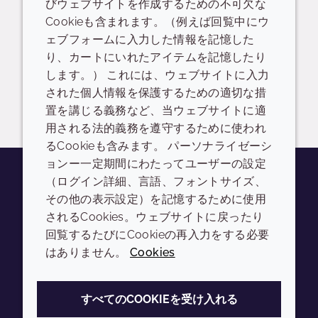
びウェブサイトを作成するための不可欠な
Cookieも含まれます。（例えば回覧中にウ
Prolevium SB-LQ-(WD) PR04964
ェブフォームに入力した情報を記憶した
り、カートにいれたアイテムを記憶したり
READ DESCRIPTIONS
英語: 715.0 KB
します。） これには、ウェブサイトに入力
された個人情報を保護するための適切な措
ログイン/登録
置を講じる義務など、当ウェブサイトに適
用される法的義務を遵守するために使われ
るCookieも含みます。 パーソナライゼーシ
ョンー一定期間にわたってユーザーの設定
（ログイン詳細、言語、フォントサイズ、
その他の表示設定）を記憶するために使用
Youtube
Instagram
LinkedIn
Tiktok
されるCookies。ウェブサイトに戻ったり
会社
LEGAL
回覧するたびにCookieの再入力をする必要
はありません。
Cookies
Annual Report
利用規約
Sustainability Report
プライバシーポリシー
すべてのCOOKIEを受け入れる