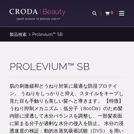
コ
メ
ン
ニ
0
検索を開く
カートを確認す
ナビゲ
テ
ュ
SMART SCIENCE TO IMPROVE LIVES™
ン
ー
ツ
を
製品検索
Prolevium™ SB
を
ス
ス
キ
キ
ッ
ッ
プ
PROLEVIUM™ SB
プ
肌の刺激緩和とうねり対策に最適な防湿プロテイ
ン。 うねりをしっかりと抑え、スタイルをキープし
見た目も手触りも美しい髪へと導きます。 【特徴】
うねり抑制メカニズム：低分子（800Da）のため髪
内部に浸透して水分バランスを調整し、一部髪表面
に留まる分子が過剰な水分の侵入を防止。 水分の浸
透速度の検証：動的水蒸気吸着試験（DVS） を用い