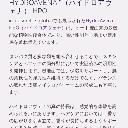
HYDROAVENA™（ハイドロアヴ
ェナ） HPO
in-cosmetics globalでも展示された
HydroAvena
HpO（ハイドロアヴェナ）
は、オート麦由来の多機
能な植物性複合体であり、高い性能と心地よい使用
感を兼ね備えています。
タンパク質と多糖類を組み合わせることで、スキン
ケアとヘアケアの両分野において実証済みの汎用性
を発揮します。機能面では、保湿をサポートし、肌
の柔軟性と弾力性を維持するだけでなく、バランス
の取れた皮膚マイクロバイオームの形成にも寄与し
ます。
ハイドロアヴェナの真の特長は、感覚的な体験を高
められる点にあります。ヘアケアにおいては、香り
の広がりを引き立て、香りが長持ちするようサポー
トすると同時に、髪に柔らかさと心地よい手触りを