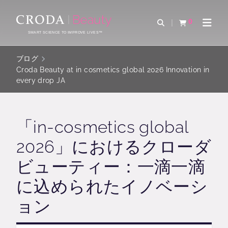
コ
メ
ン
ニ
0
検索を開く
カートを確認す
ナビゲ
テ
ュ
SMART SCIENCE TO IMPROVE LIVES™
ン
ー
ツ
を
ブログ
を
ス
Croda Beauty at in cosmetics global 2026 Innovation in
every drop JA
ス
キ
キ
ッ
ッ
プ
プ
「in-cosmetics global
2026」におけるクローダ
ビューティー：一滴一滴
に込められたイノベーシ
ョン