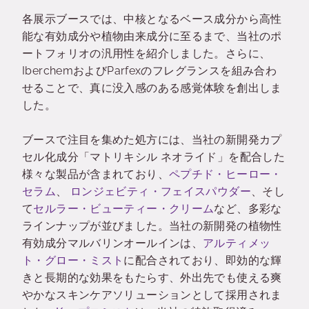
各展示ブースでは、中核となるベース成分から高性
能な有効成分や植物由来成分に至るまで、当社のポ
ートフォリオの汎用性を紹介しました。さらに、
IberchemおよびParfexのフレグランスを組み合わ
せることで、真に没入感のある感覚体験を創出しま
した。
ブースで注目を集めた処方には、当社の新開発カプ
セル化成分「マトリキシル ネオライド」を配合した
様々な製品が含まれており、
ペプチド・ヒーロー・
セラム
、
ロンジェビティ・フェイスパウダー
、そし
て
セルラー・ビューティー・クリーム
など、多彩な
ラインナップが並びました。当社の新開発の植物性
有効成分マルバリンオールインは、
アルティメッ
ト・グロー・ミスト
に配合されており、即効的な輝
きと長期的な効果をもたらす、外出先でも使える爽
やかなスキンケアソリューションとして採用されま