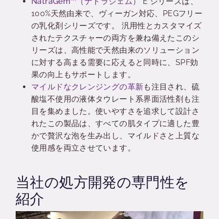
NatraGem
™（ナトラジェム）
E シリーズは、
100%天然由来で、ヴィーガン対応、PEGフリー
の乳化剤シリーズです。 汎用性とカスタマイズ
されたテクスチャーの両方を兼ね備えたこのシ
リーズは、高性能で天然由来のソリューション
に対する高まる需要に応えると同時に、SPF効
果の向上もサポートします。
マイルドなクレンジングの革新
も注目され、硫
酸塩不使用の液体タウレート系界面活性剤も注
目を集めました。使いやすさを追求して設計さ
れたこの製品は、すべての肌タイプに適した豊
かで贅沢な泡を生み出し、マイルドさと上質な
使用感を両立させています。
当社の処方開発の専門性を
紹介