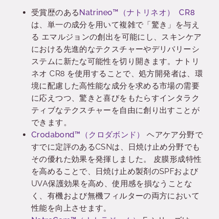
受賞歴のある
Natrineo
™（ナトリネオ）
CR8
は、単一の成分を用いて複雑で「驚き」を与え
る エマルジョンの創出を可能にし、スキンケア
における先進的なテクスチャーやデリバリーシ
ステムに新たな可能性を切り開きます。ナトリ
ネオ CR8 を使用することで、処方開発者は、環
境に配慮した高性能な成分を求める市場の需要
に応えつつ、驚きと喜びをもたらすインタラク
ティブなテクスチャーを自由に創り出すことが
できます。
Crodabond
™
（クロダボンド）
ヘアケア分野で
すでに定評のあるCSNは、日焼け止め分野でも
その優れた効果を発揮しました。 皮膜形成特性
を高めることで、日焼け止め製剤のSPFおよび
UVA保護効果を高め、使用感を損なうことな
く、有機および無機フィルターの両方において
性能を向上させます。