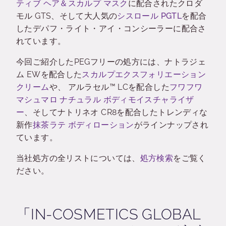
ティブ ヘア＆スカルプ マスク
に配合されたクロダ
モル GTS、そして大人気の
シスロール PGTL
を配合
したデパフ・ライト・アイ・コンシーラーに配合さ
れています。
今回ご紹介したPEGフリーの処方には、ナトラジェ
ム EWを配合した
スカルプエクスフォリエーション
クリーム
や、 アルラセル™ LCを配合した
フワフワ
マシュマロ ナチュラル ボディモイスチャライザ
ー
、そしてナトリネオ CR8を配合したトレンディな
新作
抹茶ラテ ボディローション
がラインナップされ
ています。
当社処方の全リストについては、
処方検索
をご覧く
ださい。
「IN-COSMETICS GLOBAL