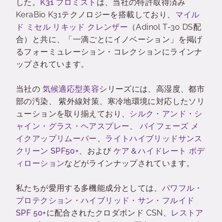
した。
K31 プロミスト
は、当社の特許取得済み
KeraBio K31テクノロジーを搭載しており、
マイル
ド ミセル リキッド クレンザー
（Adinol T-30 DS配
合）と共に、「一滴ごとにイノベーション」を掲げ
るフォーミュレーション・コレクションにラインナ
ップされています。
当社の
気候適応型美容
シリーズには、高湿度、都市
部の汚染、 紫外線対策、寒冷地環境に対応したソリ
ューションを取り揃えており、
シルク・アンド・シ
ャイン・グラス・ヘアスプレー
、
バイフェーズ メ
イクアップリムーバー
、
ライトハイブリッドサンス
クリーン SPF50+
、および
ケア＆ハイドレート ボデ
ィローション
などがラインナップされています。
私たちが愛用する多機能成分としては、
パワフル・
プロテクション・ハイブリッド・サン・フルイド
SPF 50+
に配合されたクロダボンド CSN、
レストア