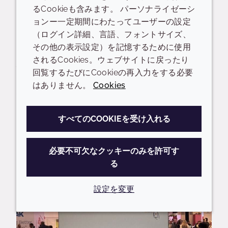
避する、より持続可能なペプチド製造技術であり、
るCookieも含みます。 パーソナライゼーシ
高い性能と環境負荷の低減が両立し得ることを実証
ョンー一定期間にわたってユーザーの設定
しています。
（ログイン詳細、言語、フォントサイズ、
その他の表示設定）を記憶するために使用
両セッションとも多くの参加者を集め、聴衆の好奇
されるCookies。ウェブサイトに戻ったり
心や関心を喚起し、活発な議論を巻き起こすととも
回覧するたびにCookieの再入力をする必要
に、イノベーションとサステナビリティにおける思
はありません。
Cookies
想的リーダーとしてのクローダビューティーの役割
を再確認する機会となりました。
すべてのCOOKIEを受け入れる
必要不可欠なクッキーのみを許可す
る
設定を変更