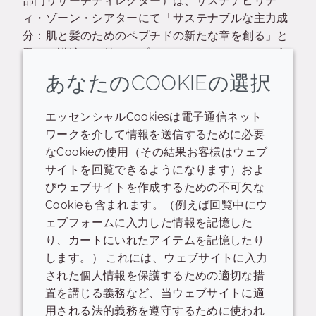
部門リサーチディレクター）は、サステナビリテ
ィ・ゾーン・シアターにて「サステナブルな主力成
分：肌と髪のためのペプチドの新たな章を創る」と
題して講演し、特にペプチドやケラチンといった主
力成分において、性能とサステナビリティがますま
あなたのCOOKIEの選択
す密接に関連していることを強調しました。
エッセンシャルCookiesは電子通信ネット
再生可能な原料、発酵、分子設計を組み合わせたバ
ワークを介して情報を送信するために必要
イオテクノロジーの進歩により、ヒトの毛髪ケラチ
なCookieの使用（その結果お客様はウェブ
ンを再現するヴィーガンペプチド配列の開発が可能
サイトを回覧できるようになります）およ
となりました。これは、動物由来のケラチンに代わ
びウェブサイトを作成するための不可欠な
る生体模倣型の結合形成ソリューションであるケラ
Cookieも含まれます。（例えば回覧中にウ
バイオ K31を通じて紹介されました。
ェブフォームに入力した情報を記憶した
り、カートにいれたアイテムを記憶したり
このアプローチは、GAP Peptide Synthesis（GAP
します。） これには、ウェブサイトに入力
PS）によって支えられています。GAP PSは、原料
された個人情報を保護するための適切な措
や溶剤の使用量を削減し、有害廃棄物を最小限に抑
置を講じる義務など、当ウェブサイトに適
え、精製プロセスを簡素化し、CMR物質の使用を回
用される法的義務を遵守するために使われ