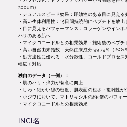
・カプセル化：ドラッグデリバリ―から着想を得た
300um）
・デュアルスピード効果：即効性のある目に見える
・高い生体利用性：15日間持続的にペプチドを放出
・目に見えるパフォーマンス：コラーゲンやインボ
ハリのある肌へ
・マイクロニードルとの相乗効果：施術後のペプチ
・高い自然由来指数：天然由来成分 99.79％（ISO16
・処方適性に優れる：水分散性、コールドプロセス対
幅広く対応
独自のデータ（一例）：
・肌のハリ・弾力が有意に向上
・しわ・細かい線の密度、肌表面の粗さ・複雑性が
・小ジワにおいて、マトリキシルの約2倍のパフォ
・マイクロニードルとの相乗効果
INCI名