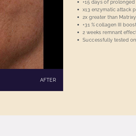
+15 days of prolonged
x13 enzymatic attack p
2x greater than Matrixyl
+31 % collagen III boo
2 weeks remnant effec
Successfully tested on
AFTER