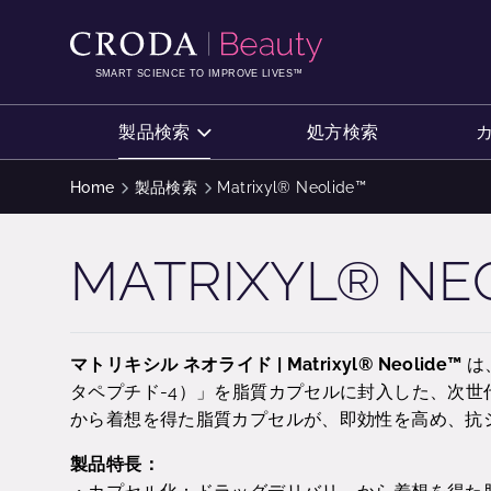
コ
メ
ン
ニ
テ
ュ
SMART SCIENCE TO IMPROVE LIVES™
ン
ー
ツ
を
製品検索
処方検索
を
ス
ス
キ
Home
製品検索
Matrixyl® Neolide™
キ
ッ
ッ
プ
MATRIXYL® NE
プ
マトリキシル ネオライド | Matrixyl® Neolide™
は
タペプチド-4）」を脂質カプセルに封入した、次
から着想を得た脂質カプセルが、即効性を高め、抗
製品特長：