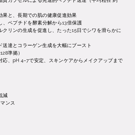
脂質カプセルによる先進的ペプチド送達（平均粒径 約
効果と、長期での肌の健康促進効果
し、ペプチドを酵素分解から13倍保護
ルクリンの生成を促進し、たった15日でシワを滑らかに
ド送達とコラーゲン生成を大幅にブースト
128準拠）
応、pH 4–7で安定、スキンケアからメイクアップまで
低減
ーマンス