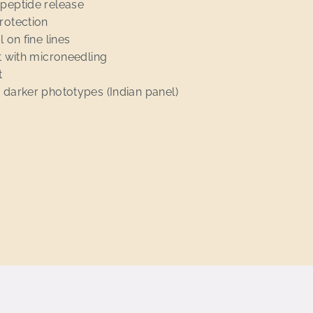
 peptide release
rotection
 on fine lines
st with microneedling
t
 darker phototypes (Indian panel)