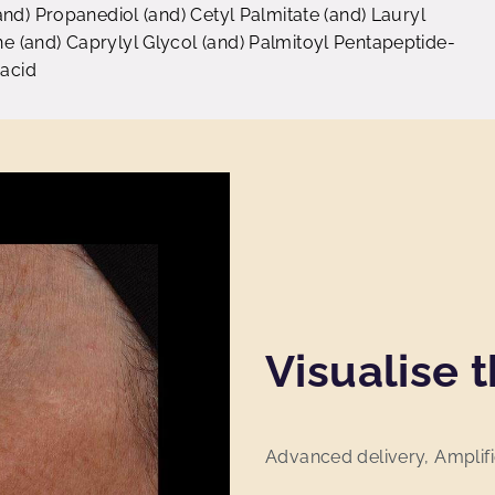
and) Propanediol (and) Cetyl Palmitate (and) Lauryl
 (and) Caprylyl Glycol (and) Palmitoyl Pentapeptide-
 acid
Visualise t
Advanced delivery, Amplifi