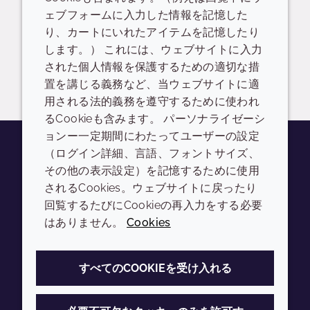
NatraFusion SL HA-LQ-(WD) – BN04511
ェブフォームに入力した情報を記憶した
り、カートにいれたアイテムを記憶したり
READ DESCRIPTIONS
英語: 671.0 KB
します。） これには、ウェブサイトに入力
された個人情報を保護するための適切な措
ログイン/登録
置を講じる義務など、当ウェブサイトに適
用される法的義務を遵守するために使われ
るCookieも含みます。 パーソナライゼーシ
ョンー一定期間にわたってユーザーの設定
（ログイン詳細、言語、フォントサイズ、
その他の表示設定）を記憶するために使用
Youtube
Instagram
LinkedIn
Tiktok
されるCookies。ウェブサイトに戻ったり
会社
LEGAL
回覧するたびにCookieの再入力をする必要
はありません。
Cookies
Annual Report
利用規約
Sustainability Report
プライバシーポリシー
すべてのCOOKIEを受け入れる
Croda.com
アクセシビリティ