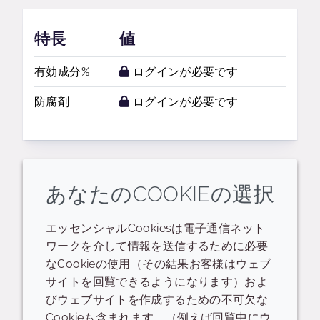
特長
値
有効成分%
ログインが必要です
防腐剤
ログインが必要です
あなたのCOOKIEの選択
関連するリソース
エッセンシャルCookiesは電子通信ネット
ワークを介して情報を送信するために必要
PID
Presentation - thematic/trend
なCookieの使用（その結果お客様はウェブ
サイトを回覧できるようになります）およ
データシート
プレゼンテーション
びウェブサイトを作成するための不可欠な
Cookieも含まれます。（例えば回覧中にウ