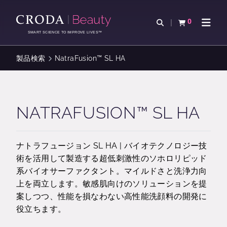
コ
メ
ン
ニ
0
検索を開く
カートを確認す
ナビゲ
テ
ュ
SMART SCIENCE TO IMPROVE LIVES™
ン
ー
ツ
を
製品検索
NatraFusion™ SL HA
を
ス
ス
キ
キ
ッ
ッ
プ
NATRAFUSION™ SL HA
プ
ナトラフュージョン SL HA | バイオテクノロジー技
術を活用して製造する超低刺激性のソホロリピッド
系バイオサーファクタント。マイルドさと洗浄力向
上を両立します。敏感肌向けのソリューションを提
案しつつ、性能を損なわない高性能洗顔料の開発に
役立ちます。