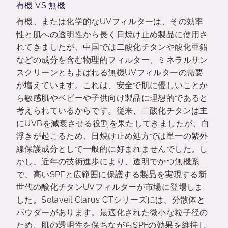
有機 VS 無機
有機、または化学的なUVフィルターは、その効率
性と肌への透明性から長く日焼け止め製品に使用さ
れてきましたが、中国では二酸化チタンや酸化亜鉛
などの成分を含む物理的フィルター、ミネラルサン
スクリーンともよばれる無機UVフィルターの需要
が増えています。これは、安全で肌に優しいことか
ら敏感肌やベビーや子供向け製品に理想的であると
考えられているからです。従来、二酸化チタンは主
にUVBを減衰させる役割を果たしてきましたが、白
浮きが起こるため、日焼け止め処方では単一の紫外
線保護成分として一般的に好まれませんでした。し
かし、近年の技術進歩により、透明でかつ無機系
で、高いSPFと広範囲に保護する製品を実現する新
世代の酸化チタンUVフィルターが市場に登場しま
した。Solaveil Clarus CTシリーズには、分散体と
パウダーがあります。最適化された微小な粒子径の
ため、肌の透明性を保ちながらSPFの効果を維持し