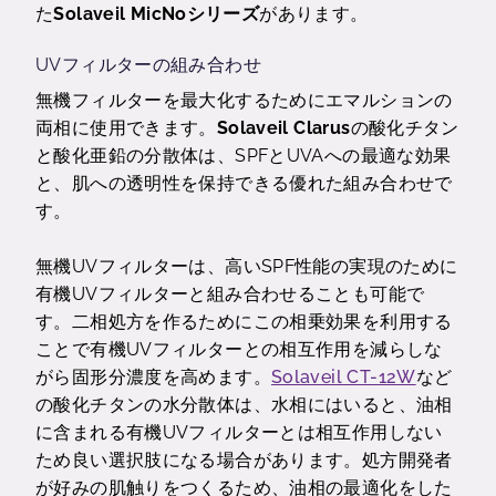
た
Solaveil MicNo
シリーズ
があります。
UVフィルターの組み合わせ
無機フィルターを最大化するために
エマル
ション
の
両相に使用できます。
Solaveil Clarus
の
酸化チタン
と酸化亜鉛の分散体は、
SPF
と
UVA
へ
の
最適な
効果
と、肌への透明性
を保持できる
優れた組み合わせで
す。
無機
UV
フィルターは、高い
SPF
性能の実現のために
有機
UV
フィルターと組み合わせることも可能で
す。二相処方を作るためにこの相乗効果を利用する
ことで有機
UV
フィルターとの相互作用を減らしな
がら固形分濃度を高めます。
Solaveil CT-12W
など
の酸化チタンの水分散体は、水相に
はいると
、油相
に含まれる有機
UV
フィルターとは相互作用しない
ため良い選択肢になる場合があります。
処方開発者
が好みの肌触りを
つくるため、
油相の最適化
をした