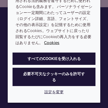
用される法的義務を遵守するために使われ
るCookieも含みます。 パーソナライゼーシ
ョンー一定期間にわたってユーザーの設定
（ログイン詳細、言語、フォントサイズ、
その他の表示設定）を記憶するために使用
Youtube
Instagram
LinkedIn
Tiktok
されるCookies。ウェブサイトに戻ったり
会社
LEGAL
回覧するたびにCookieの再入力をする必要
はありません。
Cookies
Annual Report
利用規約
Sustainability Report
プライバシーポリシー
すべてのCOOKIEを受け入れる
Croda.com
アクセシビリティ
クッキーポリシー
必要不可欠なクッキーのみを許可す
る
設定を変更
© 2026 Croda International Plc