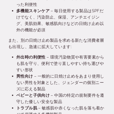
った利便性
多機能スキンケア
– 毎日使用する製品はSPFだ
けでなく、汚染防止、保湿、アンチエイジン
グ、美肌効果、敏感肌向けなどの日焼け止め以
外の機能が必須
また、別の日焼け止め製品を求める新たな消費者層
も出現し、急速に拡大しています:
外出時の利便性
– 環境汚染物質や有害要素から
も肌を守り、便利で塗り直しやすい持ち運びや
すい形状
男性向け
– 一般的に日焼け止めをあまり使用し
ない男性を対象とした、ジェンダーの個別ニー
ズに応える製品
ベビーと子供向け
– 中国の特定の規制要件を遵
守した優しい安全な製品
トラブル肌
– 敏感肌や赤くなった肌を落ち着か