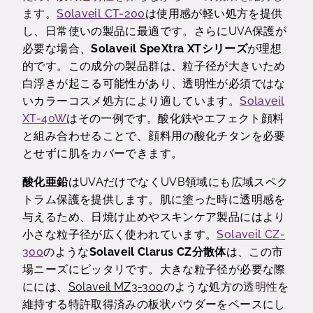
ます。
Solaveil CT-200
は使用感が軽い処方を提供
し、日常使いの製品に最適です。さらにUVA保護が
必要な場合、
Solaveil SpeXtra XT
シリーズ
が理想
的です。この成分の製品群は、
粒子径
が大きいため
白浮きが起こる可能性があり、透明性が必須ではな
いカラーコスメ処方により適しています。
Solaveil
XT-40W
はその一例で
す。
酸化鉄やエフェクト顔料
と組み合わせることで、顔料用の酸化チタンを必要
とせずに肌をカバーできます。
酸化亜鉛
は
UVA
だけでなく
UVB
領域にも広域スペク
トラム
保護
を提供します。肌に塗った時に透明感を
与えるため、日焼け止めやスキンケア製品に
はより
小さな粒子径が
広く使われています。
Solaveil CZ-
300
のような
Solaveil Clarus CZ
分散体
は、この市
場ニーズにピッタリです。大きな
粒子径が必要な際
に
には、
Solaveil MZ3-300
のような処方の
透明性
を
維持する特許取得済みの板状パウダーをベースにし