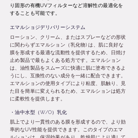
り
固形の有機
UV
フィルターなど溶解性の最適化
を
することも可能です。
エマルショジデリバリーシステム
ローション、クリーム、またはスプレーなどの形状
に関わらずエマルション（乳化物) は、肌に良好な
膜を形成する最適な流動性を提供するため、日焼け
止め製品で最もよくある処方です。エマルション
は、油性製品をスムーズに快適に肌に塗布できるよ
うにし、互換性のない成分を一緒に配合できます。
エマルションの使用タイプにより粘度、肌触り、見
た目を簡単に変えられるため、エマルションは処方
に柔軟性を提供します。
・油中水型（W/O）乳化
肌上でより一貫性のある膜を形成するので、より効
率的なUV性能を提供できます。このタイプのエマ
ルションは、保湿効果があり、乾燥肌により適して