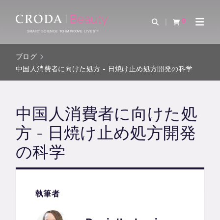
コ
メ
ン
ニ
0
検索を開く
カートを確認す
ナビゲ
テ
ュ
SMART SCIENCE TO IMPROVE LIVES™
ン
ー
ツ
を
ブログ
を
ス
中国人消費者に向けた処方 - 日焼け止め処方開発の科学
ス
キ
キ
ッ
ッ
プ
中国人消費者に向けた処
プ
方 - 日焼け止め処方開発
の科学
執筆者