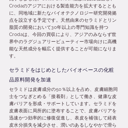
Crodaのアジアにおける製造能力を拡大するととも
に、同地域に新たなバイオテクノロジー研究開発拠
点を設立する予定です。天然由来のセラミドとリン
脂質の開発において30年以上の専門知識を持つ
Crodaは、今回の買収により、アジアのみならず世
界中のラグジュアリービューティー市場向けに高機
能な天然成分を幅広く提供することが可能になりま
す。
セラミドをはじめとしたバイオベースの化粧
品原料開発を加速
セラミドは皮膚成分の50％以上を占め、皮膚細胞同
士をつなぎとめる「接着剤」として働き、健康な皮
膚バリアを形成・サポートしています。セラミドを
皮膚表面に局所的に塗布することで、皮膚バリアを
迅速かつ効率的に修復促進し、表皮を補強して経表
皮水分損失を減少させ、潤いのあるしなやかで滑ら