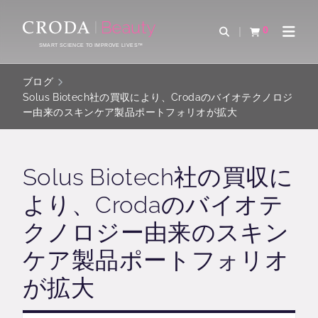
コ
メ
ン
ニ
0
検索を開く
カートを確認す
ナビゲ
テ
ュ
SMART SCIENCE TO IMPROVE LIVES™
ン
ー
ツ
を
ブログ
を
ス
Solus Biotech社の買収により、Crodaのバイオテクノロジ
ー由来のスキンケア製品ポートフォリオが拡大
ス
キ
キ
ッ
ッ
プ
プ
Solus Biotech社の買収に
より、Crodaのバイオテ
クノロジー由来のスキン
ケア製品ポートフォリオ
が拡大