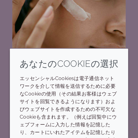
あなたのCOOKIEの選択
トレンド
スキンケアのトレンド
エッセンシャルCookiesは電子通信ネット
ワークを介して情報を送信するために必要
なCookieの使用（その結果お客様はウェブ
Z世代の中で最新のスキンケアトレンドとなって
サイトを回覧できるようになります）およ
いるのがプレジュビネーション（予防的若返り）
びウェブサイトを作成するための不可欠な
です。ここではプレジュビネーションとは何か、
Cookieも含まれます。（例えば回覧中にウ
このトレンドにどう参入するか、そしてトレンド
ェブフォームに入力した情報を記憶した
製品に対する処方のあり方について、必要な全て
り、カートにいれたアイテムを記憶したり
を概説します。