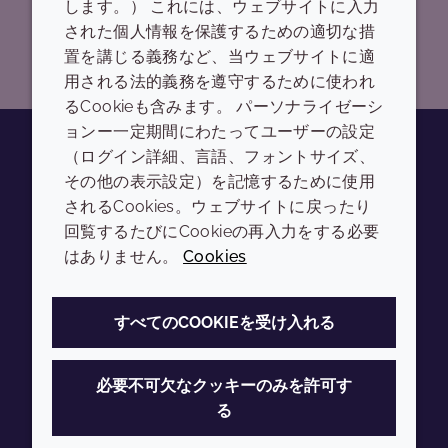
します。） これには、ウェブサイトに入力
された個人情報を保護するための適切な措
詳しく見る
置を講じる義務など、当ウェブサイトに適
用される法的義務を遵守するために使われ
るCookieも含みます。 パーソナライゼーシ
ョンー一定期間にわたってユーザーの設定
（ログイン詳細、言語、フォントサイズ、
その他の表示設定）を記憶するために使用
Youtube
Instagram
LinkedIn
Tiktok
されるCookies。ウェブサイトに戻ったり
会社
LEGAL
回覧するたびにCookieの再入力をする必要
はありません。
Cookies
Annual Report
利用規約
Sustainability Report
プライバシーポリシー
すべてのCOOKIEを受け入れる
Croda.com
アクセシビリティ
クッキーポリシー
必要不可欠なクッキーのみを許可す
る