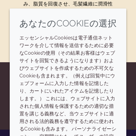
み、脂質を回復させ、毛髪繊維に潤滑性
を与えます。(JP0385)
あなたのCOOKIEの選択
処方を見る
エッセンシャルCookiesは電子通信ネット
ワークを介して情報を送信するために必要
なCookieの使用（その結果お客様はウェブ
サイトを回覧できるようになります）およ
びウェブサイトを作成するための不可欠な
Cookieも含まれます。（例えば回覧中にウ
探しているものが見つかりません
ェブフォームに入力した情報を記憶した
り、カートにいれたアイテムを記憶したり
か？
します。） これには、ウェブサイトに入力
された個人情報を保護するための適切な措
お問い合わせ
置を講じる義務など、当ウェブサイトに適
用される法的義務を遵守するために使われ
るCookieも含みます。 パーソナライゼーシ