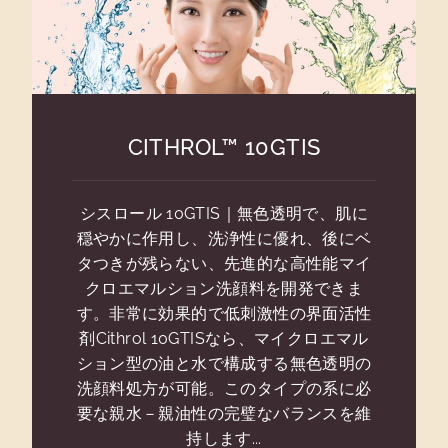
CITHROL™ 10GTIS
シスロール 10GTIS｜無色透明で、肌に
穏やかに作用し、洗浄性に優れ、後にベ
タつきが残らない、先進的な高性能マイ
クロエマルション洗顔料を開発できま
す。非常に効果的で低刺激性の界面活性
剤Cithrol 10GTISなら、マイクロエマル
ション型の油と水で構成する無色透明の
洗顔料処方が可能。このタイプの系に必
要な親水－親油性の完璧なバランスを維
持します...