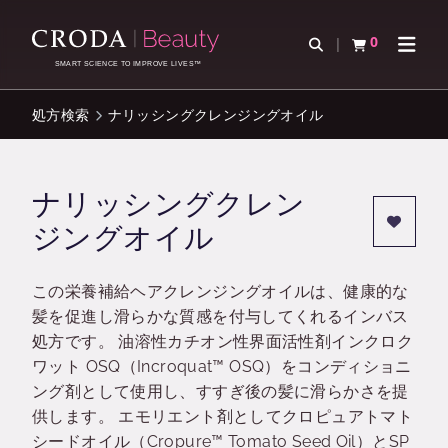
コ
メ
ン
ニ
0
検索を開く
カートを確認す
ナビゲ
テ
ュ
SMART SCIENCE TO IMPROVE LIVES™
ン
ー
ツ
を
処方検索
ナリッシングクレンジングオイル
を
ス
ス
キ
キ
ッ
ナリッシングクレン
ッ
プ
ジングオイル
プ
この栄養補給ヘアクレンジングオイルは、健康的な
髪を促進し滑らかな質感を付与してくれるインバス
処方です。 油溶性カチオン性界面活性剤インクロク
ワット OSQ（Incroquat™ OSQ）をコンディショニ
ング剤として使用し、すすぎ後の髪に滑らかさを提
供します。 エモリエント剤としてクロピュアトマト
シードオイル（Cropure™ Tomato Seed Oil）とSP