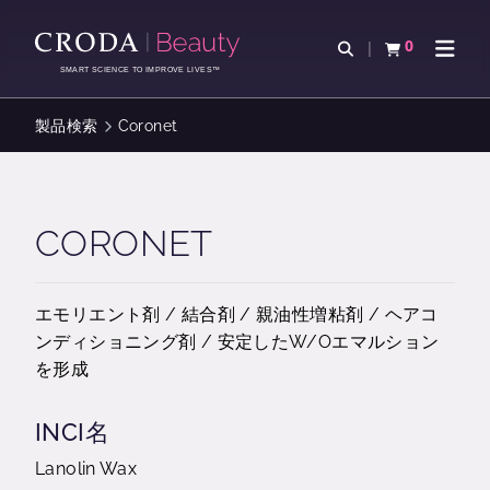
コ
メ
ン
ニ
0
検索を開く
カートを確認す
ナビゲ
テ
ュ
SMART SCIENCE TO IMPROVE LIVES™
ン
ー
ツ
を
製品検索
Coronet
を
ス
ス
キ
キ
ッ
ッ
プ
CORONET
プ
エモリエント剤 / 結合剤 / 親油性増粘剤 / ヘアコ
ンディショニング剤 / 安定したW/Oエマルション
を形成
INCI名
Lanolin Wax