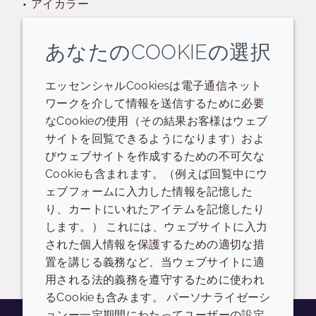
アイカラー
フェイス/ネックケア
あなたのCOOKIEの選択
リンスオフヘアコンディショナー
エッセンシャルCookiesは電子通信ネット
ワークを介して情報を送信するために必要
リップカラー
なCookieの使用（その結果お客様はウェブ
サイトを回覧できるようになります）およ
シャンプー
びウェブサイトを作成するための不可欠な
Cookieも含まれます。（例えば回覧中にウ
ェブフォームに入力した情報を記憶した
リージョナルコンプライアンス
り、カートにいれたアイテムを記憶したり
IECIC
します。） これには、ウェブサイトに入力
された個人情報を保護するための適切な措
置を講じる義務など、当ウェブサイトに適
用される法的義務を遵守するために使われ
るCookieも含みます。 パーソナライゼーシ
ョンー一定期間にわたってユーザーの設定