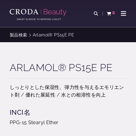
コ
メ
ン
ニ
0
検索を開く
カートを確認す
ナビゲ
テ
ュ
SMART SCIENCE TO IMPROVE LIVES™
ン
ー
ツ
を
製品検索
Arlamol® PS15E PE
を
ス
ス
キ
キ
ッ
ッ
プ
ARLAMOL® PS15E PE
プ
しっとりとした保湿性、弾力性を与えるエモリエン
ト剤 / 優れた展延性 / 水との相溶性を向上
INCI名
PPG-15 Stearyl Ether