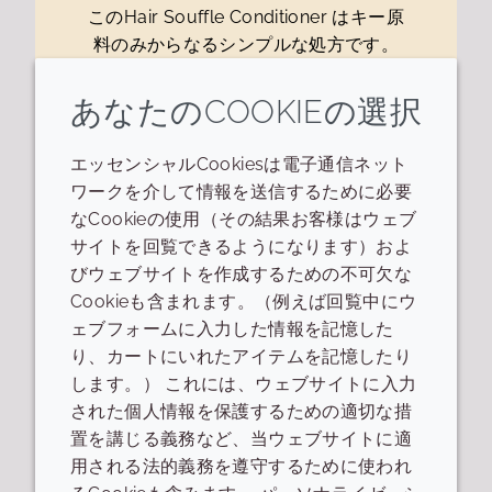
このHair Souffle Conditioner はキー原
料のみからなるシンプルな処方です。
Crodazoquat® MCCは低刺激のカチオ
ン界面活性剤で、毛髪に柔らさ、なめら
あなたのCOOKIEの選択
かさを付与します。オイルのゲル化剤の
OleoCraft LP-20は毛髪表面に薄い皮膜
エッセンシャルCookiesは電子通信ネット
を形成し、つるつるとした感触を付与し
ワークを介して情報を送信するために必要
ます。OleoCraft LP-20とCrodamol®
なCookieの使用（その結果お客様はウェブ
OSU、Crodamol...
サイトを回覧できるようになります）およ
びウェブサイトを作成するための不可欠な
処方を見る
Cookieも含まれます。（例えば回覧中にウ
ェブフォームに入力した情報を記憶した
り、カートにいれたアイテムを記憶したり
します。） これには、ウェブサイトに入力
された個人情報を保護するための適切な措
1
の
1
を表示しています
置を講じる義務など、当ウェブサイトに適
用される法的義務を遵守するために使われ