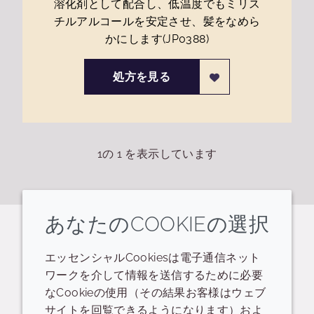
溶化剤として配合し、低温度でもミリス
チルアルコールを安定させ、髪をなめら
かにします(JP0388)
処方を見る
1
の
1
を表示しています
あなたのCOOKIEの選択
関連するリソース
エッセンシャルCookiesは電子通信ネット
ワークを介して情報を送信するために必要
PID
データシート
なCookieの使用（その結果お客様はウェブ
サイトを回覧できるようになります）およ