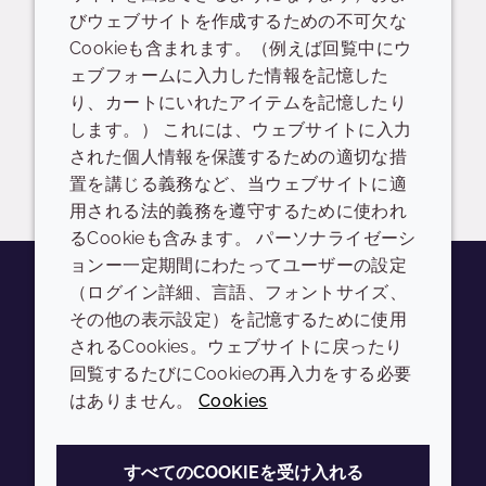
プレゼンテーション
びウェブサイトを作成するための不可欠な
Cookieも含まれます。（例えば回覧中にウ
CRODAMOL DES-LQ-(JP) - DS70325
ェブフォームに入力した情報を記憶した
り、カートにいれたアイテムを記憶したり
READ DESCRIPTIONS
英語: 675.0 KB
します。） これには、ウェブサイトに入力
された個人情報を保護するための適切な措
ログイン/登録
置を講じる義務など、当ウェブサイトに適
用される法的義務を遵守するために使われ
るCookieも含みます。 パーソナライゼーシ
ョンー一定期間にわたってユーザーの設定
（ログイン詳細、言語、フォントサイズ、
その他の表示設定）を記憶するために使用
Youtube
Instagram
LinkedIn
Tiktok
されるCookies。ウェブサイトに戻ったり
会社
LEGAL
回覧するたびにCookieの再入力をする必要
はありません。
Cookies
Annual Report
利用規約
Sustainability Report
プライバシーポリシー
すべてのCOOKIEを受け入れる