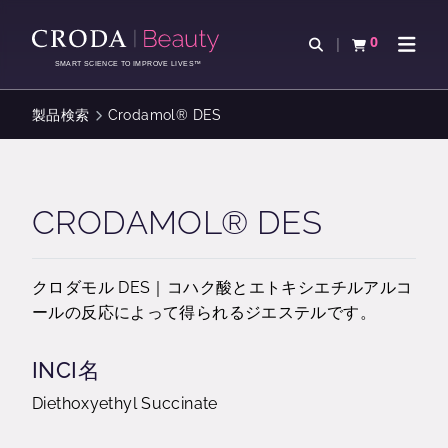
コ
メ
ン
ニ
0
検索を開く
カートを確認す
ナビゲ
テ
ュ
SMART SCIENCE TO IMPROVE LIVES™
ン
ー
ツ
を
製品検索
Crodamol® DES
を
ス
ス
キ
キ
ッ
ッ
プ
CRODAMOL® DES
プ
クロダモル DES｜コハク酸とエトキシエチルアルコ
ールの反応によって得られるジエステルです。
INCI名
Diethoxyethyl Succinate