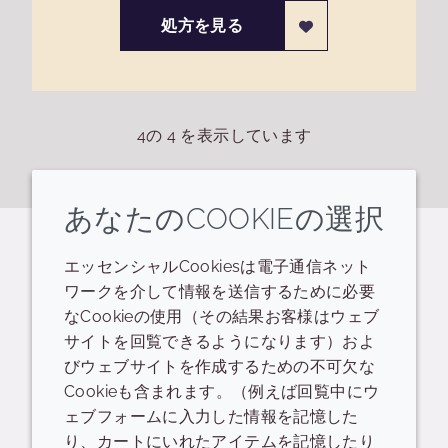
処方を見る
4
の
4
を表示しています
あなたのCOOKIEの選択
関連するリソース
エッセンシャルCookiesは電子通信ネット
ワークを介して情報を送信するために必要
なCookieの使用（その結果お客様はウェブ
PID
データシート
サイトを回覧できるようになります）およ
びウェブサイトを作成するための不可欠な
ULTIMOPURE CRODAMOL MIO-LQ-(JP) -
Cookieも含まれます。（例えば回覧中にウ
SR70713
ェブフォームに入力した情報を記憶した
り、カートにいれたアイテムを記憶したり
READ DESCRIPTIONS
英語: 0.0 bytes