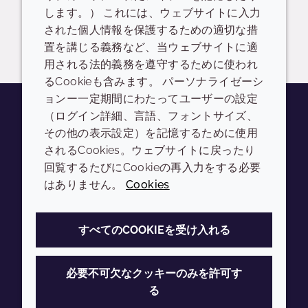
します。） これには、ウェブサイトに入力
された個人情報を保護するための適切な措
ログイン/登録
置を講じる義務など、当ウェブサイトに適
用される法的義務を遵守するために使われ
るCookieも含みます。 パーソナライゼーシ
ョンー一定期間にわたってユーザーの設定
（ログイン詳細、言語、フォントサイズ、
その他の表示設定）を記憶するために使用
Youtube
Instagram
LinkedIn
Tiktok
されるCookies。ウェブサイトに戻ったり
会社
LEGAL
回覧するたびにCookieの再入力をする必要
はありません。
Cookies
Annual Report
利用規約
Sustainability Report
プライバシーポリシー
すべてのCOOKIEを受け入れる
Croda.com
アクセシビリティ
クッキーポリシー
必要不可欠なクッキーのみを許可す
る