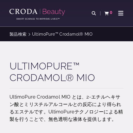
コ
メ
ン
ニ
0
検索を開く
カートを確認す
ナビゲ
テ
ュ
SMART SCIENCE TO IMPROVE LIVES™
ン
ー
ツ
を
製品検索
UltimoPure™ Crodamol® MIO
を
ス
ス
キ
キ
ッ
ッ
プ
ULTIMOPURE™
プ
CRODAMOL® MIO
UltimoPure Crodamol MIO とは、2-エチルヘキサ
ン酸とミリスチルアルコールとの反応により得られ
るエステルです。UltimoPureテクノロジーによる精
製を行うことで、無色透明な液体を提供します。