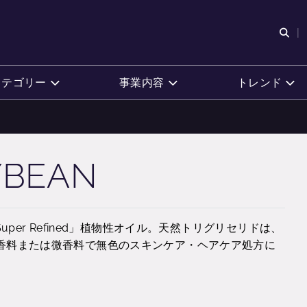
検
カテゴリー
事業内容
トレンド
YBEAN
per Refined」植物性オイル。天然トリグリセリドは、
香料または微香料で無色のスキンケア・ヘアケア処方に