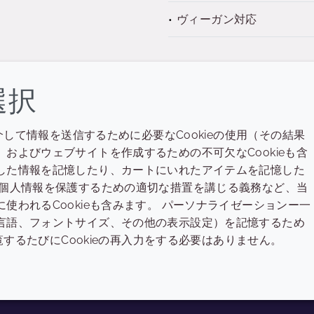
ヴィーガン対応
選択
介して情報を送信するために必要なCookieの使用（その結果
会社
LEGAL
およびウェブサイトを作成するための不可欠なCookieも含
Annual Report
利用規約
した情報を記憶したり、カートにいれたアイテムを記憶した
た個人情報を保護するための適切な措置を講じる義務など、当
Sustainability Report
プライバシーポリシー
われるCookieも含みます。 パーソナライゼーションー一
Croda.com
アクセシビリティ
言語、フォントサイズ、その他の表示設定）を記憶するため
覧するたびにCookieの再入力をする必要はありません。
クッキーポリシー
© 2026 Croda International Plc