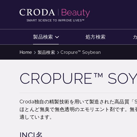
コ
メ
ン
ニ
テ
ュ
SMART SCIENCE TO IMPROVE LIVES™
ン
ー
ツ
を
製品検索
処方検索
を
ス
ス
キ
Home
製品検索
Cropure™ Soybean
キ
ッ
ッ
プ
CROPURE™ SO
プ
Croda独自の精製技術を用いて製造された高品質「Su
ほとんど無臭で無色透明のエモリエント剤です。無
適しています。
INCI名