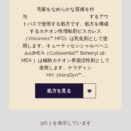
毛髪をなめらかな質感を付
与 するアウ
トバスで使用する処方です。処方を構成
するカチオン性増粘剤ビスカレス
（Viscaress™ HPD）は乳化剤として使
用します。キューティセンシャルベヘニ
ル18MEA（Cutissential™ Behenyl 18-
MEA ）は補助カチオン界面活性剤として
使用します。ケラディン
HH（KeraDyn™...
処方を見る
3
の
3
を表示しています