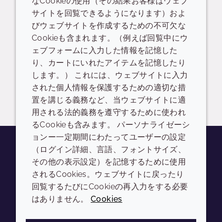
なCookieの使用（その結果お客様はウェブ
サイトを回覧できるようになります）およ
ログイン/登録
びウェブサイトを作成するための不可欠な
Cookieも含まれます。（例えば回覧中にウ
Liquid Dispersion Polymers
ェブフォームに入力した情報を記憶した
り、カートにいれたアイテムを記憶したり
READ DESCRIPTIONS
英語: 307.0 KB
します。） これには、ウェブサイトに入力
された個人情報を保護するための適切な措
ログイン/登録
置を講じる義務など、当ウェブサイトに適
用される法的義務を遵守するために使われ
るCookieも含みます。 パーソナライゼーシ
ョンー一定期間にわたってユーザーの設定
（ログイン詳細、言語、フォントサイズ、
その他の表示設定）を記憶するために使用
Youtube
Instagram
LinkedIn
Tiktok
されるCookies。ウェブサイトに戻ったり
会社
LEGAL
回覧するたびにCookieの再入力をする必要
はありません。
Cookies
Annual Report
利用規約