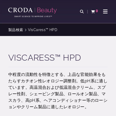
コ
メ
ン
ニ
0
検索を開く
カートを確認す
ナビゲ
テ
ュ
SMART SCIENCE TO IMPROVE LIVES™
ン
ー
ツ
を
製品検索
VisCaress™ HPD
を
ス
ス
キ
キ
ッ
ッ
プ
VISCARESS™ HPD
プ
中程度の流動性を特徴とする、上品な官能効果をも
たらすカチオン性レオロジー調整剤。低pH系に適し
ています。高温混合および低温混合クリーム、スプ
レー性剤、シェービング製品、ロールオン製品、マ
スカラ、高pH系、ヘアコンディショナー等のローシ
ョンやクリーム製品に適したレオロジー。