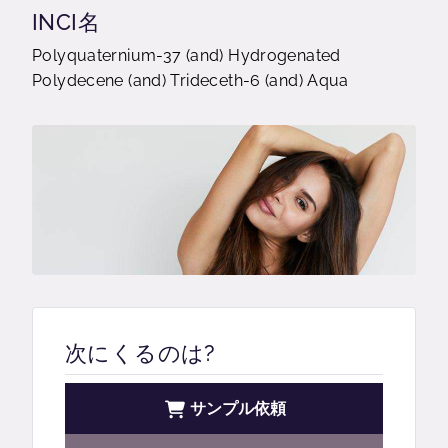
INCI名
Polyquaternium-37 (and) Hydrogenated
Polydecene (and) Trideceth-6 (and) Aqua
次にくるのは?
サンプル依頼