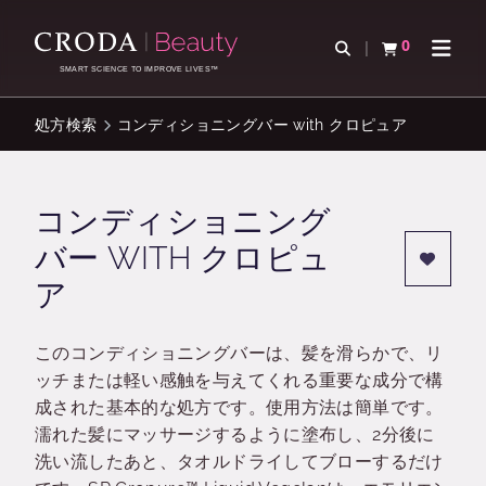
コ
メ
ン
ニ
0
検索を開く
カートを確認す
ナビゲ
テ
ュ
SMART SCIENCE TO IMPROVE LIVES™
ン
ー
ツ
を
処方検索
コンディショニングバー with クロピュア
を
ス
ス
キ
キ
ッ
コンディショニング
ッ
プ
バー WITH クロピュ
プ
ア
このコンディショニングバーは、髪を滑らかで、リ
ッチまたは軽い感触を与えてくれる重要な成分で構
成された基本的な処方です。使用方法は簡単です。
濡れた髪にマッサージするように塗布し、2分後に
洗い流したあと、タオルドライしてブローするだけ