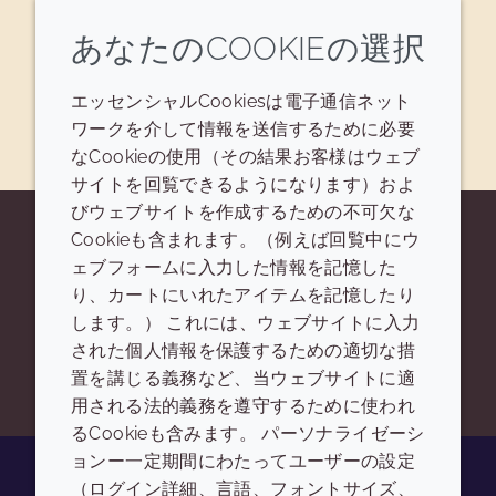
与えます...
あなたのCOOKIEの選択
処方を見る
エッセンシャルCookiesは電子通信ネット
ワークを介して情報を送信するために必要
なCookieの使用（その結果お客様はウェブ
サイトを回覧できるようになります）およ
びウェブサイトを作成するための不可欠な
Cookieも含まれます。（例えば回覧中にウ
探しているものが見つかりません
ェブフォームに入力した情報を記憶した
り、カートにいれたアイテムを記憶したり
か？
します。） これには、ウェブサイトに入力
された個人情報を保護するための適切な措
お問い合わせ
置を講じる義務など、当ウェブサイトに適
用される法的義務を遵守するために使われ
るCookieも含みます。 パーソナライゼーシ
ョンー一定期間にわたってユーザーの設定
（ログイン詳細、言語、フォントサイズ、