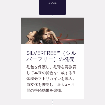
2021
SILVERFREE™（シル
バーフリー）の発売
毛包を保護し、毛球を再教育
して本来の髪色を生成する
生
体模倣マトリカイン
を導入。
白髪化を抑制し、最大
4
ヶ月
間の持続効果を発揮。