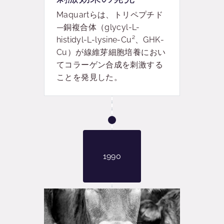
Maquartらは、トリペプチド
—銅複合体（glycyl-L-
histidyl-L-lysine-Cu²、GHK-
Cu）が線維芽細胞培養におい
てコラーゲン合成を刺激する
ことを発見した。
1990