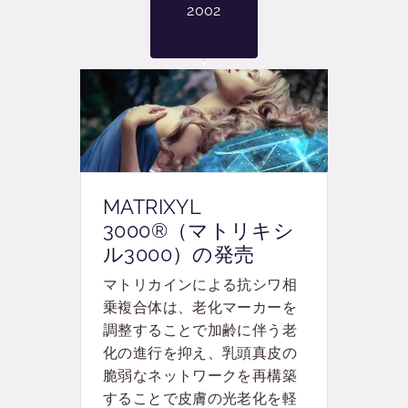
2002
MATRIXYL
3000®（マトリキシ
ル3000）の発売
マトリカインによる抗シワ相
乗複合体は、老化マーカーを
調整することで加齢に伴う老
化の進行を抑え、乳頭真皮の
脆弱なネットワークを再構築
することで皮膚の光老化を軽