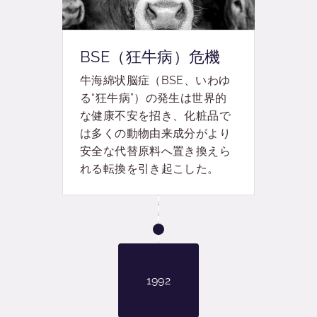
BSE（狂牛病）危機
牛
海綿状脳症（
BSE
、いわゆ
る
“
狂牛病
”
）の発生は世界的
な健康不安を招き、化粧品で
は多くの動物由来成分がより
安全な代替原料へ置き換えら
れる転換を引き起こ
した
。
1992