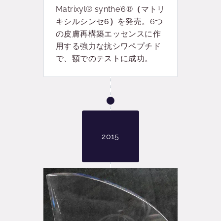
Matrixyl® synthe’6®
（
マトリ
キシルシンセ6
）
を発売。6つ
の皮膚再構築エッセンスに作
用する強力な抗シワペプチド
で、額でのテストに成功。
2015