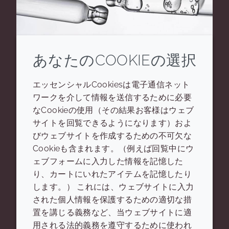
あなたのCOOKIEの選択
ブログ
エッセンシャルCookiesは電子通信ネット
A JOURNEY IN THE
ワークを介して情報を送信するために必要
COSMETIC PEPTIDE
なCookieの使用（その結果お客様はウェブ
WORLD: LATEST ADVANCES
サイトを回覧できるようになります）およ
AND INNOVATIONS
びウェブサイトを作成するための不可欠な
Cookieも含まれます。（例えば回覧中にウ
ェブフォームに入力した情報を記憶した
What are peptides, how are they used
り、カートにいれたアイテムを記憶したり
in cosmetics and what are the new
します。） これには、ウェブサイトに入力
developments in peptide technology
された個人情報を保護するための適切な措
and their place in the cosmetics
置を講じる義務など、当ウェブサイトに適
industry? Here we cover all those
用される法的義務を遵守するために使われ