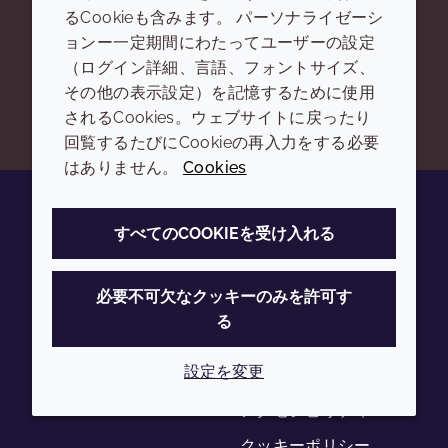
questions and more.
るCookieも含みます。 パーソナライゼーシ
ョンー一定期間にわたってユーザーの設定
READ MORE
（ログイン詳細、言語、フォントサイズ、
その他の表示設定）を記憶するために使用
されるCookies。ウェブサイトに戻ったり
回覧するたびにCookieの再入力をする必要
はありません。
Cookies
すべてのCOOKIEを受け入れる
Youtube
Instagram
LinkedIn
Tiktok
会社
LEGAL
必要不可欠なクッキーのみを許可す
る
Annual Report
利用規約
設定を変更
Sustainability Report
プライバシーポリシー
Croda.com
アクセシビリティ
クッキーポリシー