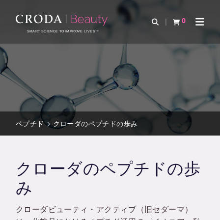
コ
メ
ン
ニ
0
検索を開く
カートを確認す
ナビゲ
テ
ュ
SMART SCIENCE TO IMPROVE LIVES™
ン
ー
ツ
を
を
ス
ス
キ
キ
ッ
ッ
プ
プ
ペプチド
クローダのペプチドの歩み
クローダのペプチドの歩
み
クローダビューティ・アクティブ（旧セダーマ）