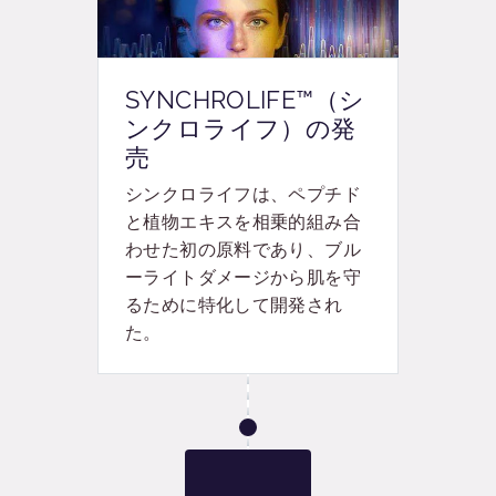
SYNCHROLIFE™（シ
ンクロライフ）の発
売
シンクロライフ
は、
ペプチド
と植物エキス
を
相乗的組み合
わせ
た初の原料であり、
ブル
ーライトダメージから肌を守
るために
特化して開発され
た。