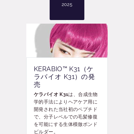
2025
KERABIO™ K31（ケ
ラバイオ K31）の発
売
ケラバイオ K31
は、合成生物
学的手法によりヘアケア用に
開発された当社初のペプチド
で、分子レベルでの毛髪修復
を可能にする生体模倣ボンド
ビルダー。