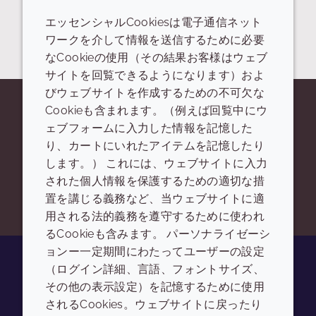
エッセンシャルCookiesは電子通信ネット
1
の
1
を表示しています
ワークを介して情報を送信するために必要
なCookieの使用（その結果お客様はウェブ
サイトを回覧できるようになります）およ
びウェブサイトを作成するための不可欠な
Cookieも含まれます。（例えば回覧中にウ
原料の詳細やご相談などはお気軽
ェブフォームに入力した情報を記憶した
り、カートにいれたアイテムを記憶したり
にお問い合わせください。
します。） これには、ウェブサイトに入力
された個人情報を保護するための適切な措
お問い合わせフォーム
置を講じる義務など、当ウェブサイトに適
用される法的義務を遵守するために使われ
るCookieも含みます。 パーソナライゼーシ
ョンー一定期間にわたってユーザーの設定
（ログイン詳細、言語、フォントサイズ、
その他の表示設定）を記憶するために使用
Youtube
Instagram
LinkedIn
Tiktok
されるCookies。ウェブサイトに戻ったり