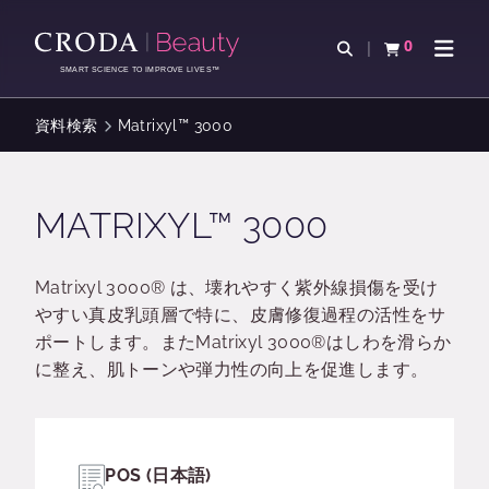
コ
メ
ン
ニ
0
検索を開く
カートを確認す
ナビゲ
テ
ュ
SMART SCIENCE TO IMPROVE LIVES™
ン
ー
ツ
を
資料検索
Matrixyl™ 3000
を
ス
ス
キ
キ
ッ
MATRIXYL™ 3000
ッ
プ
プ
Matrixyl 3000® は、壊れやすく紫外線損傷を受け
やすい真皮乳頭層で特に、皮膚修復過程の活性をサ
ポートします。またMatrixyl 3000®はしわを滑らか
に整え、肌トーンや弾力性の向上を促進します。
POS (日本語)