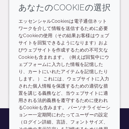
自然由来指数 (%)－ISO 16128
あなたのCOOKIEの選択
35
エッセンシャルCookiesは電子通信ネット
ワークを介して情報を送信するために必要
なCookieの使用（その結果お客様はウェブ
サイトを回覧できるようになります）およ
代表値
びウェブサイトを作成するための不可欠な
Cookieも含まれます。（例えば回覧中にウ
ェブフォームに入力した情報を記憶した
特長
値
り、カートにいれたアイテムを記憶したり
します。） これには、ウェブサイトに入力
有効成分%
ログインが必要です
された個人情報を保護するための適切な措
置を講じる義務など、当ウェブサイトに適
用される法的義務を遵守するために使われ
るCookieも含みます。 パーソナライゼーシ
ョンー一定期間にわたってユーザーの設定
（ログイン詳細、言語、フォントサイズ、