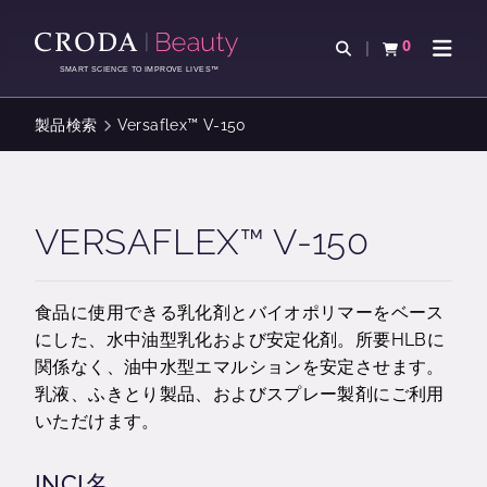
コ
メ
ン
ニ
0
検索を開く
カートを確認す
ナビゲ
テ
ュ
SMART SCIENCE TO IMPROVE LIVES™
ン
ー
ツ
を
製品検索
Versaflex™ V-150
を
ス
ス
キ
キ
ッ
ッ
プ
VERSAFLEX™ V-150
プ
食品に使用できる乳化剤とバイオポリマーをベース
にした、水中油型乳化および安定化剤。所要HLBに
関係なく、油中水型エマルションを安定させます。
乳液、ふきとり製品、およびスプレー製剤にご利用
いただけます。
INCI名