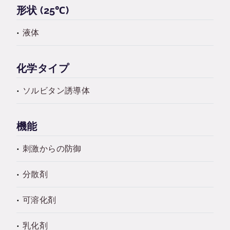
形状 (25℃)
液体
化学タイプ
ソルビタン誘導体
機能
刺激からの防御
分散剤
可溶化剤
乳化剤