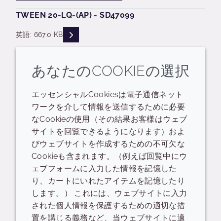
TWEEN 20-LQ-(AP) - SD47099
READ DESCRIPTIONS
英語: 667.0 KB
ログイン/登録
あなたのCOOKIEの選択
SP TWEEN 20 MBAL-LQ-(CQ) - SDK1491
エッセンシャルCookiesは電子通信ネット
ワークを介して情報を送信するために必要
READ DESCRIPTIONS
英語: 707.0 KB
なCookieの使用（その結果お客様はウェブ
サイトを回覧できるようになります）およ
ログイン/登録
びウェブサイトを作成するための不可欠な
Cookieも含まれます。（例えば回覧中にウ
SP TWEEN 20 MBAL-LQ-(RB) - SD05530
ェブフォームに入力した情報を記憶した
り、カートにいれたアイテムを記憶したり
READ DESCRIPTIONS
英語: 666.0 KB
します。） これには、ウェブサイトに入力
された個人情報を保護するための適切な措
ログイン/登録
置を講じる義務など、当ウェブサイトに適