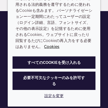
用される法的義務を遵守するために使われ
るCookieも含みます。 パーソナライゼーシ
ョンー一定期間にわたってユーザーの設定
（ログイン詳細、言語、フォントサイズ、
その他の表示設定）を記憶するために使用
Youtube
Instagram
LinkedIn
Tiktok
されるCookies。ウェブサイトに戻ったり
会社
LEGAL
回覧するたびにCookieの再入力をする必要
はありません。
Cookies
Annual Report
利用規約
Sustainability Report
プライバシーポリシー
すべてのCOOKIEを受け入れる
Croda.com
アクセシビリティ
クッキーポリシー
必要不可欠なクッキーのみを許可す
る
設定を変更
© 2026 Croda International Plc