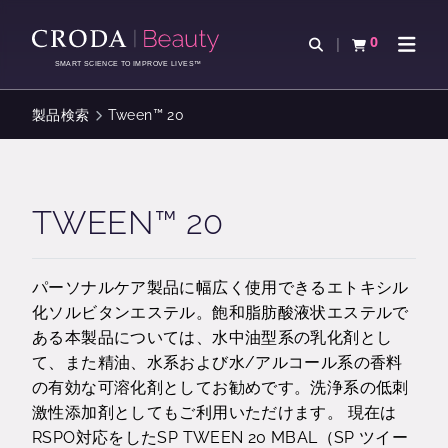
コ
メ
ン
ニ
0
検索を開く
カートを確認す
ナビゲ
テ
ュ
SMART SCIENCE TO IMPROVE LIVES™
ン
ー
ツ
を
製品検索
Tween™ 20
を
ス
ス
キ
キ
ッ
ッ
プ
TWEEN™ 20
プ
パーソナルケア製品に幅広く使用できるエトキシル
化ソルビタンエステル。飽和脂肪酸液状エステルで
ある本製品については、水中油型系の乳化剤とし
て、また精油、水系および水/アルコール系の香料
の有効な可溶化剤としてお勧めです。洗浄系の低刺
激性添加剤としてもご利用いただけます。 現在は
RSPO対応をしたSP TWEEN 20 MBAL（SP ツイー