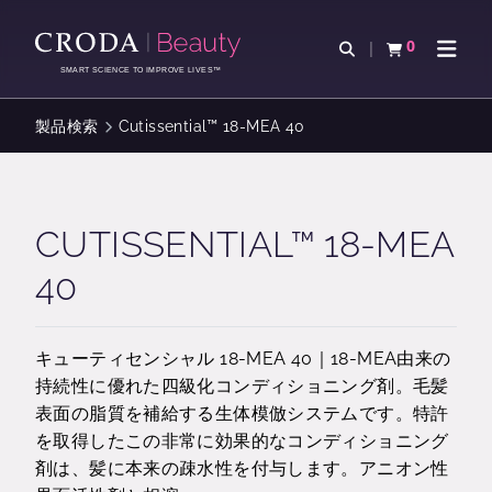
コ
メ
ン
ニ
0
検索を開く
カートを確認す
ナビゲ
テ
ュ
SMART SCIENCE TO IMPROVE LIVES™
ン
ー
ツ
を
製品検索
Cutissential™ 18-MEA 40
を
ス
ス
キ
キ
ッ
ッ
プ
CUTISSENTIAL™ 18-MEA
プ
40
キューティセンシャル 18-MEA 40｜18-MEA由来の
持続性に優れた四級化コンディショニング剤。毛髪
表面の脂質を補給する生体模倣システムです。特許
を取得したこの非常に効果的なコンディショニング
剤は、髪に本来の疎水性を付与します。アニオン性