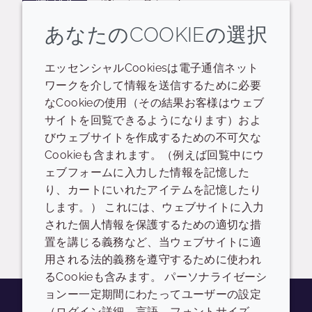
POS
データシート
あなたのCOOKIEの選択
生分解性ステートメント
Cutissential 18-MEA Product overview sheets
エッセンシャルCookiesは電子通信ネット
ワークを介して情報を送信するために必要
READ DESCRIPTIONS
英語: 778.0 KB
なCookieの使用（その結果お客様はウェブ
サイトを回覧できるようになります）およ
ドロップダウンを切り替
ログイン/登録
びウェブサイトを作成するための不可欠な
Cookieも含まれます。（例えば回覧中にウ
Cutissential Series
ェブフォームに入力した情報を記憶した
り、カートにいれたアイテムを記憶したり
日本語: 771.0 KB
します。） これには、ウェブサイトに入力
された個人情報を保護するための適切な措
ログイン/登録
置を講じる義務など、当ウェブサイトに適
用される法的義務を遵守するために使われ
るCookieも含みます。 パーソナライゼーシ
ョンー一定期間にわたってユーザーの設定
（ログイン詳細、言語、フォントサイズ、