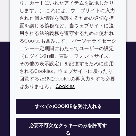
り、カートにいれたアイテムを記憶したり
READ DESCRIPTIONS
英語: 199.0 KB
します。） これには、ウェブサイトに入力
された個人情報を保護するための適切な措
ログイン/登録
置を講じる義務など、当ウェブサイトに適
用される法的義務を遵守するために使われ
るCookieも含みます。 パーソナライゼーシ
ョンー一定期間にわたってユーザーの設定
（ログイン詳細、言語、フォントサイズ、
その他の表示設定）を記憶するために使用
Youtube
Instagram
LinkedIn
Tiktok
されるCookies。ウェブサイトに戻ったり
会社
LEGAL
回覧するたびにCookieの再入力をする必要
はありません。
Cookies
Annual Report
利用規約
Sustainability Report
プライバシーポリシー
すべてのCOOKIEを受け入れる
Croda.com
アクセシビリティ
クッキーポリシー
必要不可欠なクッキーのみを許可す
る