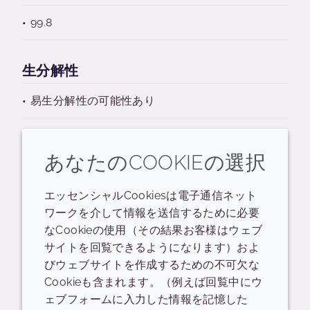
99.8
生分解性
易生分解性の可能性あり
あなたのCOOKIEの選択
エッセンシャルCookiesは電子通信ネット
関連するリソース
ワークを介して情報を送信するために必要
なCookieの使用（その結果お客様はウェブ
サイトを回覧できるようになります）およ
データシート
びウェブサイトを作成するための不可欠な
Cookieも含まれます。（例えば回覧中にウ
Heliami Banana Flower EC Data Sheet
ェブフォームに入力した情報を記憶した