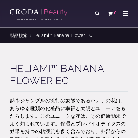
コ
メ
ン
ニ
0
検索を開く
カートを確認す
ナビゲ
テ
ュ
SMART SCIENCE TO IMPROVE LIVES™
ン
ー
ツ
を
製品検索
Heliami™ Banana Flower EC
を
ス
ス
キ
キ
ッ
ッ
プ
HELIAMI™ BANANA
プ
FLOWER EC
熱帯ジャングルの流行の象徴であるバナナの花は、
あらゆる種類の化粧品に幸福と太陽とユーモアをも
たらします。このユニークな花は、その健康効果で
よく知られています。保湿とプレバイオティクスの
効果を持つの粘液質を多く含んでおり、外部からの