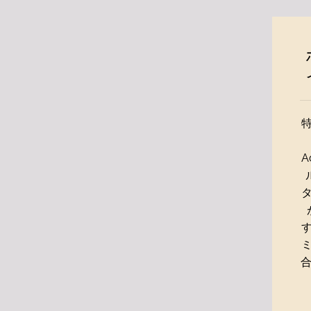
A
す
合