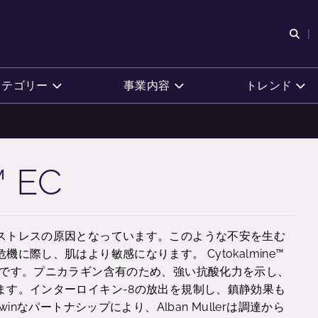
検
カテゴリー
事業内容
トレンド
 EC
ストレスの原因となっています。このような不安を生む
際し、肌はより敏感になります。 Cytokalmine™
液です。プニカラギン含有のため、強い抗酸化力を示し、
ます。インターロイキン-8の放出を規制し、鎮静効果も
nなパートナシップにより、Alban Mullerは調達から