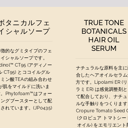
ボタニカルフェ
TRUE TONE
イシャルソープ
BOTANICALS
HAIR OIL
SERUM
特徴的なグミタイプのフェ
イシャルソープです。
dinol™ CT95 (アディノー
ナチュラルな原料を主に
ル CT95) とココイルグル
合したヘアオイルセラム
タミン酸TEAの組み合わせ
方です。Lipolami ER (
が肌をマイルドに洗いま
ラミ ER) は感覚調整剤
。Phytofoam™はフォー
て配合しており、ナチュ
ミングブースターとして配
ルな手触りをつくります
されています。(JP0435)
Cropure Tomato Seed O
(クロピュア トマトシー
オイル) をエモリエント