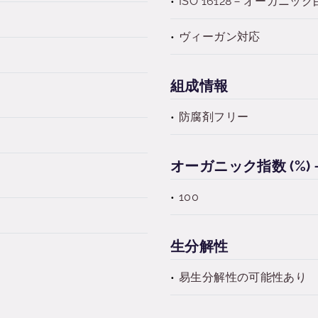
ISO 16128－オーガニッ
ヴィーガン対応
組成情報
防腐剤フリー
オーガニック指数 (%)－I
100
生分解性
易生分解性の可能性あり