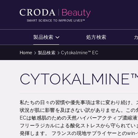
コ
メ
ン
ニ
テ
ュ
SMART SCIENCE TO IMPROVE LIVES™
ン
ー
ツ
を
製品検索
処方検索
を
ス
ス
キ
Home
製品検索
Cytokalmine™ EC
キ
ッ
ッ
プ
CYTOKALMINE™
プ
私たちの日々の習慣や優先事項は常に変わり続け、
状況が肌に影響を及ぼさない訳がありません。この危機に
ECは敏感肌のための天然ハイパーアクティブ濃縮
フリーラジカルによる酸化ストレスから守られてい
発揮します。 フランスの現地サプライヤーとのwin-wi