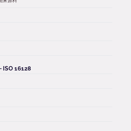
ク由来原料
SO 16128