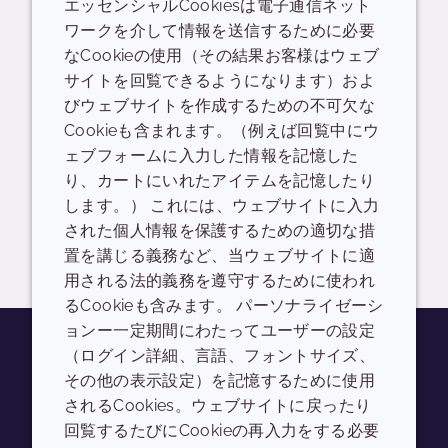
エッセンシャルCookiesは電子通信ネット
ワークを介して情報を送信するために必要
PID
POS
なCookieの使用（その結果お客様はウェブ
サイトを回覧できるようになります）およ
インフォグラフィック
データシート
びウェブサイトを作成するための不可欠な
Cookieも含まれます。（例えば回覧中にウ
SOLAVEIL HTP1 MBAL-PW-(MV) - TTR0739
ェブフォームに入力した情報を記憶した
り、カートにいれたアイテムを記憶したり
READ DESCRIPTIONS
英語: 434.0 KB
します。） これには、ウェブサイトに入力
された個人情報を保護するための適切な措
ログイン/登録
置を講じる義務など、当ウェブサイトに適
用される法的義務を遵守するために使われ
るCookieも含みます。 パーソナライゼーシ
ョンー一定期間にわたってユーザーの設定
（ログイン詳細、言語、フォントサイズ、
その他の表示設定）を記憶するために使用
Youtube
Instagram
LinkedIn
Tiktok
されるCookies。ウェブサイトに戻ったり
会社
LEGAL
回覧するたびにCookieの再入力をする必要