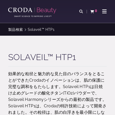
コ
メ
ン
ニ
0
検索を開く
カートを確認す
ナビゲ
テ
ュ
SMART SCIENCE TO IMPROVE LIVES™
ン
ー
ツ
を
製品検索
Solaveil™ HTP1
を
ス
ス
キ
キ
ッ
ッ
プ
SOLAVEIL™ HTP1
プ
効果的な粒径と魅力的な見た目のバランスをとるこ
とができたCrodaのイノベーションは、肌の保護に
完璧な調和をもたらします。Solaveil HTP1は日焼
け止めグレードの酸化チタン(TiO2)パウダーで、
Solaveil Harmonyシリーズからの最初の製品です。
Solaveil HTP1は、Crodaの特許技術によって開発さ
れました。その粒径は、肌の白浮きを最小限にしな