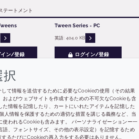
ステートメント
Tweens
Tween Series - PC
READ DESCRIPTIONS
READ DESCRIPTIONS
B
英語: 404.0 KB
イン/登録
ログイン/登録
選択
介して情報を送信するために必要なCookieの使用（その結果
会社
LEGAL
およびウェブサイトを作成するための不可欠なCookieも含
Annual Report
利用規約
した情報を記憶したり、カートにいれたアイテムを記憶した
た個人情報を保護するための適切な措置を講じる義務など、当
Sustainability Report
プライバシーポリシー
われるCookieも含みます。 パーソナライゼーションー一
Croda.com
アクセシビリティ
言語、フォントサイズ、その他の表示設定）を記憶するため
覧するたびにCookieの再入力をする必要はありません。
クッキーポリシー