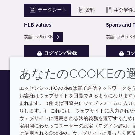
データシート
資料
生分解性
HLB values
Spans and 
READ DESCRIPTIONS
英語: 148.0 KB
英語: 398.0 K
ログイン/登録
ログ
あなたのCOOKIEの
エッセンシャルCookiesは電子通信ネットワークを
Youtube
Instagram
LinkedIn
Tiktok
お客様はウェブサイトを回覧できるようになります）
まれます。（例えば回覧中にウェブフォームに入力
りします。） これには、ウェブサイトに入力され
ウェブサイトに適用される法的義務を遵守するために使
定期間にわたってユーザーの設定（ログイン詳細、
に使用されるCookies。ウェブサイトに戻ったり回