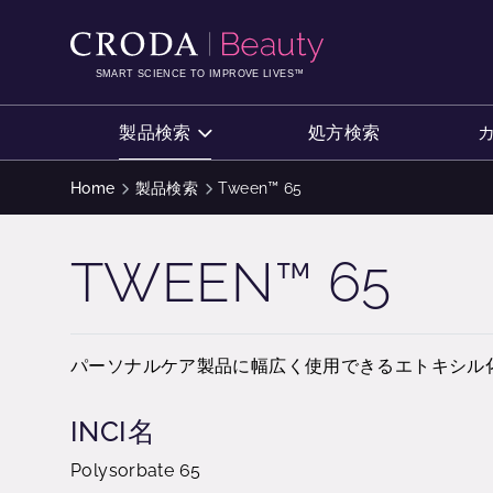
コ
メ
ン
ニ
テ
ュ
SMART SCIENCE TO IMPROVE LIVES™
ン
ー
ツ
を
製品検索
処方検索
を
ス
ス
キ
Home
製品検索
Tween™ 65
キ
ッ
ッ
プ
TWEEN™ 65
プ
パーソナルケア製品に幅広く使用できるエトキシル
INCI名
Polysorbate 65