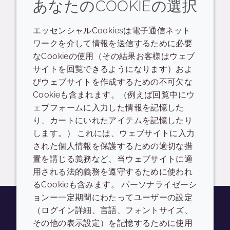
あなたのCOOKIEの選択
生分解性ステートメント
Cutissential 18-MEA Product overview sheets
エッセンシャルCookiesは電子通信ネット
ワークを介して情報を送信するために必要
READ DESCRIPTIONS
英語: 778.0 KB
なCookieの使用（その結果お客様はウェブ
サイトを回覧できるようになります）およ
ドロップダウンを切り替
ログイン/登録
びウェブサイトを作成するための不可欠な
Cookieも含まれます。（例えば回覧中にウ
Cutissential Series
ェブフォームに入力した情報を記憶した
り、カートにいれたアイテムを記憶したり
日本語: 771.0 KB
します。） これには、ウェブサイトに入力
された個人情報を保護するための適切な措
ログイン/登録
置を講じる義務など、当ウェブサイトに適
用される法的義務を遵守するために使われ
るCookieも含みます。 パーソナライゼーシ
ョンー一定期間にわたってユーザーの設定
（ログイン詳細、言語、フォントサイズ、
その他の表示設定）を記憶するために使用
Youtube
Instagram
LinkedIn
Tiktok