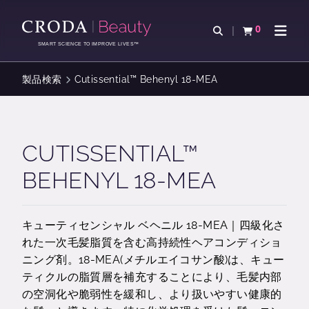
コ
メ
ン
ニ
0
検索を開く
カートを確認す
ナビゲ
テ
ュ
SMART SCIENCE TO IMPROVE LIVES™
ン
ー
ツ
を
製品検索
Cutissential™ Behenyl 18-MEA
を
ス
ス
キ
キ
ッ
ッ
プ
CUTISSENTIAL™
プ
BEHENYL 18-MEA
キューティセンシャル ベヘニル 18-MEA｜四級化さ
れた一次毛髪脂質を含む高持続性ヘアコンディショ
ニング剤。18-MEA(メチルエイコサン酸)は、キュー
ティクルの脂質層を補充することにより、毛髪内部
の空洞化や脆弱性を緩和し、より扱いやすい健康的