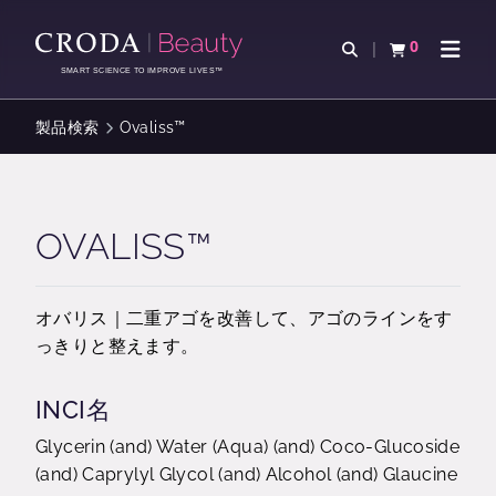
コ
メ
ン
ニ
0
検索を開く
カートを確認す
ナビゲ
テ
ュ
SMART SCIENCE TO IMPROVE LIVES™
ン
ー
ツ
を
製品検索
Ovaliss™
を
ス
ス
キ
キ
ッ
ッ
プ
OVALISS™
プ
オバリス｜二重アゴを改善して、アゴのラインをす
っきりと整えます。
INCI名
Glycerin (and) Water (Aqua) (and) Coco-Glucoside
(and) Caprylyl Glycol (and) Alcohol (and) Glaucine