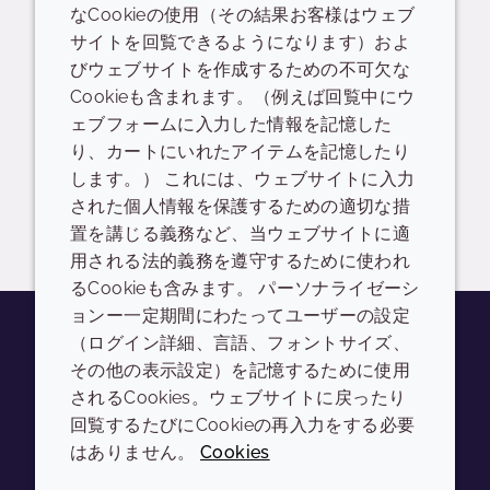
なCookieの使用（その結果お客様はウェブ
サイトを回覧できるようになります）およ
POS
びウェブサイトを作成するための不可欠な
Cookieも含まれます。（例えば回覧中にウ
Ovaliss™ product overview sheets
ェブフォームに入力した情報を記憶した
り、カートにいれたアイテムを記憶したり
READ DESCRIPTIONS
日本語: 2.6 MB
します。） これには、ウェブサイトに入力
された個人情報を保護するための適切な措
ドロップダウンを切り替
ログイン/登録
置を講じる義務など、当ウェブサイトに適
用される法的義務を遵守するために使われ
るCookieも含みます。 パーソナライゼーシ
ョンー一定期間にわたってユーザーの設定
（ログイン詳細、言語、フォントサイズ、
その他の表示設定）を記憶するために使用
Youtube
Instagram
LinkedIn
Tiktok
されるCookies。ウェブサイトに戻ったり
会社
LEGAL
回覧するたびにCookieの再入力をする必要
はありません。
Cookies
Annual Report
利用規約