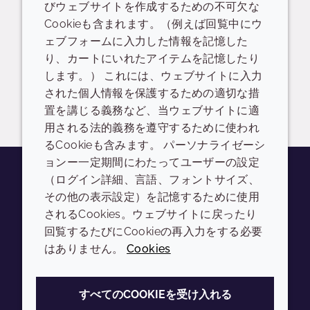
びウェブサイトを作成するための不可欠な
Cookieも含まれます。（例えば回覧中にウ
Ecodermine™
ェブフォームに入力した情報を記憶した
り、カートにいれたアイテムを記憶したり
READ DESCRIPTIONS
日本語: 2.2 MB
します。） これには、ウェブサイトに入力
された個人情報を保護するための適切な措
ドロップダウンを切り替
ログイン/登録
置を講じる義務など、当ウェブサイトに適
用される法的義務を遵守するために使われ
るCookieも含みます。 パーソナライゼーシ
ョンー一定期間にわたってユーザーの設定
（ログイン詳細、言語、フォントサイズ、
その他の表示設定）を記憶するために使用
Youtube
Instagram
LinkedIn
Tiktok
されるCookies。ウェブサイトに戻ったり
会社
LEGAL
回覧するたびにCookieの再入力をする必要
はありません。
Cookies
Annual Report
利用規約
Sustainability Report
プライバシーポリシー
すべてのCOOKIEを受け入れる