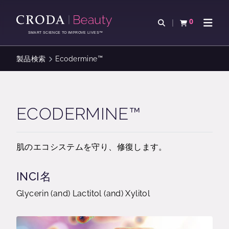
コ
メ
ン
ニ
0
検索を開く
カートを確認す
ナビゲ
テ
ュ
SMART SCIENCE TO IMPROVE LIVES™
ン
ー
ツ
を
製品検索
Ecodermine™
を
ス
ス
キ
キ
ッ
ッ
プ
ECODERMINE™
プ
肌のエコシステムを守り、修復します。
INCI名
Glycerin (and) Lactitol (and) Xylitol