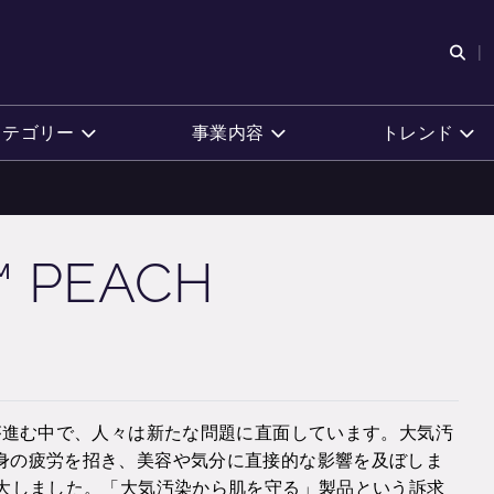
検
カテゴリー
事業内容
トレンド
™ PEACH
が進む中で、人々は新たな問題に直面しています。大気汚
身の疲労を招き、美容や気分に直接的な影響を及ぼしま
拡大しました。「大気汚染から肌を守る」製品という訴求