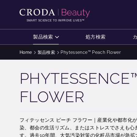
コ
メ
ン
ニ
テ
ュ
SMART SCIENCE TO IMPROVE LIVES™
ン
ー
ツ
を
製品検索
処方検索
を
ス
ス
キ
Home
製品検索
Phytessence™ Peach Flower
キ
ッ
ッ
プ
PHYTESSENCE
プ
FLOWER
フィテッセンス ピーチ フラワー｜産業化や都市化
染、都会の生活リズム、またはストレスでさえも心
す。過去10年間、大気汚染対策の化粧品市場が急