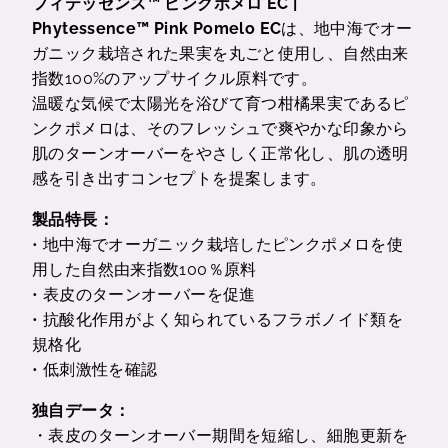
フィテッセンス™ ピンクポメロ EC |
Phytessence™ Pink Pomelo EC
は、地中海でオー
ガニック栽培された果実を丸ごと使用し、自然由来
指数100%のアップサイクル原料です。
温暖な気候で太陽光を浴びて育つ柑橘果実であるピ
ンクポメロは、そのフレッシュで爽やかな印象から
肌のターンオーバーをやさしく正常化し、肌の透明
感を引き出すコンセプトを提案します。
製品特長：
• 地中海でオーガニック栽培したピンクポメロを使
用した自然由来指数100％原料
• 表皮のターンオーバーを促進
• 抗酸化作用がよく知られているフラボノイド類を
規格化
• 低刺激性を確認
独自データ：
・表皮のターンオーバー期間を短縮し、細胞更新を