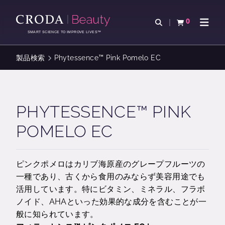
コ
メ
ン
ニ
0
検索を開く
カートを確認す
ナビゲ
テ
ュ
SMART SCIENCE TO IMPROVE LIVES™
ン
ー
ツ
を
製品検索
Phytessence™ Pink Pomelo EC
を
ス
ス
キ
キ
ッ
ッ
プ
PHYTESSENCE™ PINK
プ
POMELO EC
ピンクポメロはカリブ海原産のグレープフルーツの
一種であり、古くから食用のみならず美容用途でも
活用しています。特にビタミン、ミネラル、フラボ
ノイド、AHAといった効果的な成分を含むことが一
般に知られています。