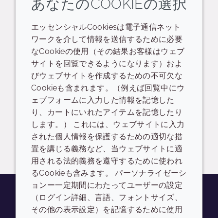
あなたのCOOKIEの選択
Application presentation
POS
エッセンシャルCookiesは電子通信ネット
Presentation - thematic/trend
ワークを介して情報を送信するために必要
なCookieの使用（その結果お客様はウェブ
データシート
プレゼンテーション
サイトを回覧できるようになります）およ
びウェブサイトを作成するための不可欠な
Scanning the future of cosmetics - eseminar
Cookieも含まれます。（例えば回覧中にウ
Europe - Asia
ェブフォームに入力した情報を記憶した
り、カートにいれたアイテムを記憶したり
READ DESCRIPTIONS
英語: 3.5 MB
します。） これには、ウェブサイトに入力
された個人情報を保護するための適切な措
ログイン/登録
置を講じる義務など、当ウェブサイトに適
用される法的義務を遵守するために使われ
るCookieも含みます。 パーソナライゼーシ
ョンー一定期間にわたってユーザーの設定
（ログイン詳細、言語、フォントサイズ、
その他の表示設定）を記憶するために使用
Youtube
Instagram
LinkedIn
Tiktok