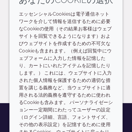
あなたのCOOKIEの選択
エッセンシャルCookiesは電子通信ネット
関連するリソース
ワークを介して情報を送信するために必要
なCookieの使用（その結果お客様はウェブ
サイトを回覧できるようになります）およ
POS
データシート
びウェブサイトを作成するための不可欠な
Cookieも含まれます。（例えば回覧中にウ
Crodarom Violet Rice Product Overview Sheets
ェブフォームに入力した情報を記憶した
り、カートにいれたアイテムを記憶したり
READ DESCRIPTIONS
英語: 259.0 KB
します。） これには、ウェブサイトに入力
された個人情報を保護するための適切な措
ドロップダウンを切り替
ログイン/登録
置を講じる義務など、当ウェブサイトに適
用される法的義務を遵守するために使われ
るCookieも含みます。 パーソナライゼーシ
ョンー一定期間にわたってユーザーの設定
（ログイン詳細、言語、フォントサイズ、
その他の表示設定）を記憶するために使用
Youtube
Instagram
LinkedIn
Tiktok
されるCookies。ウェブサイトに戻ったり