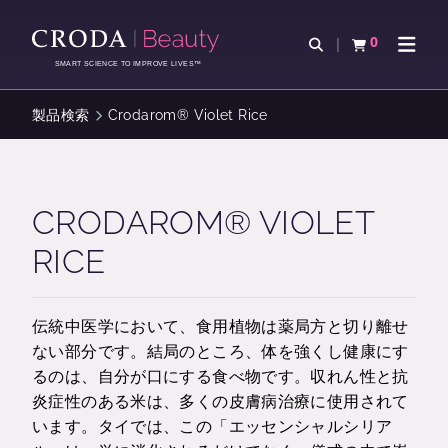
コ
メ
ン
ニ
0
検索を開く
カートを確認す
ナビゲ
テ
ュ
SMART SCIENCE TO IMPROVE LIVES™
ン
ー
ツ
を
製品検索
Crodarom® Violet Rice
を
ス
ス
キ
キ
ッ
ッ
プ
CRODAROM® VIOLET
プ
RICE
伝統中医学において、食用植物は薬局方と切り離せ
ない部分です。結局のところ、体を強くし健康にす
るのは、自分が口にする食べ物です。収れん性と抗
炎症性のある米は、多くの皮膚病治療に使用されて
います。タイでは、この「エッセンシャルシリア