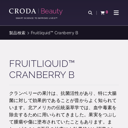
コ
メ
ン
ニ
0
検索を開く
カートを確認す
ナビゲ
テ
ュ
SMART SCIENCE TO IMPROVE LIVES™
ン
ー
ツ
を
製品検索
Fruitliquid™ Cranberry B
を
ス
ス
キ
キ
ッ
ッ
プ
FRUITLIQUID™
プ
CRANBERRY B
クランベリーの果汁は、抗菌活性があり、特に大腸
菌に対して効果的であることが昔からよく知られて
います。北アメリカの伝統薬草学では、血中毒素を
除去するために用いられてきました。果実をつぶし
て腫瘍や傷に塗布されていたこともあります。ま