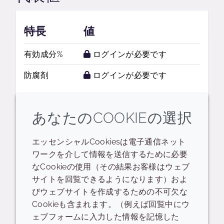
特長
値
有効成分%
ログインが必要です
防腐剤
ログインが必要です
あなたのCOOKIEの選択
エッセンシャルCookiesは電子通信ネット
関連するリソース
ワークを介して情報を送信するために必要
なCookieの使用（その結果お客様はウェブ
サイトを回覧できるようになります）およ
データシート
びウェブサイトを作成するための不可欠な
Cookieも含まれます。（例えば回覧中にウ
Fruitliquid Cranberry B Data Sheet
ェブフォームに入力した情報を記憶した