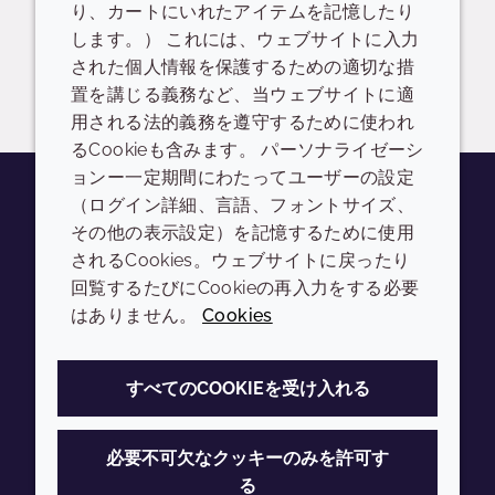
り、カートにいれたアイテムを記憶したり
READ DESCRIPTIONS
英語: 176.0 KB
します。） これには、ウェブサイトに入力
された個人情報を保護するための適切な措
ログイン/登録
置を講じる義務など、当ウェブサイトに適
用される法的義務を遵守するために使われ
るCookieも含みます。 パーソナライゼーシ
ョンー一定期間にわたってユーザーの設定
（ログイン詳細、言語、フォントサイズ、
その他の表示設定）を記憶するために使用
Youtube
Instagram
LinkedIn
Tiktok
されるCookies。ウェブサイトに戻ったり
会社
LEGAL
回覧するたびにCookieの再入力をする必要
はありません。
Cookies
Annual Report
利用規約
Sustainability Report
プライバシーポリシー
すべてのCOOKIEを受け入れる
Croda.com
アクセシビリティ
クッキーポリシー
必要不可欠なクッキーのみを許可す
る