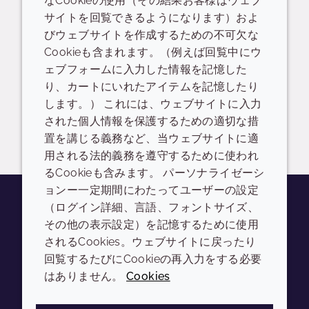
なCookieの使用（その結果お客様はウェブ
サイトを回覧できるようになります）およ
生分解性ステートメント
びウェブサイトを作成するための不可欠な
Cookieも含まれます。（例えば回覧中にウ
SP CRODAMOL BOSS MBAL-LQ-(TH) EST1409
ェブフォームに入力した情報を記憶した
り、カートにいれたアイテムを記憶したり
READ DESCRIPTIONS
英語: 718.0 KB
します。） これには、ウェブサイトに入力
された個人情報を保護するための適切な措
ログイン/登録
置を講じる義務など、当ウェブサイトに適
用される法的義務を遵守するために使われ
るCookieも含みます。 パーソナライゼーシ
ョンー一定期間にわたってユーザーの設定
（ログイン詳細、言語、フォントサイズ、
その他の表示設定）を記憶するために使用
Youtube
Instagram
LinkedIn
Tiktok
されるCookies。ウェブサイトに戻ったり
会社
LEGAL
回覧するたびにCookieの再入力をする必要
はありません。
Cookies
Annual Report
利用規約