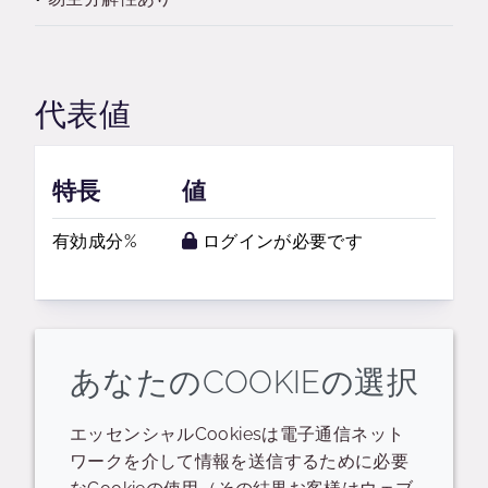
代表値
特長
値
有効成分%
ログインが必要です
あなたのCOOKIEの選択
関連するリソース
エッセンシャルCookiesは電子通信ネット
ワークを介して情報を送信するために必要
PID
データシート