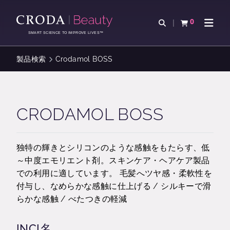
コ
メ
ン
ニ
0
検索を開く
カートを確認す
ナビゲ
テ
ュ
SMART SCIENCE TO IMPROVE LIVES™
ン
ー
ツ
を
製品検索
Crodamol BOSS
を
ス
ス
キ
キ
ッ
ッ
プ
CRODAMOL BOSS
プ
独特の輝きとシリコンのような感触をもたらす、低
～中度エモリエント剤。スキンケア・ヘアケア製品
での利用に適しています。 毛髪へツヤ感・柔軟性を
付与し、なめらかな感触に仕上げる / シルキーで滑
らかな感触 / べたつきの軽減
INCI名