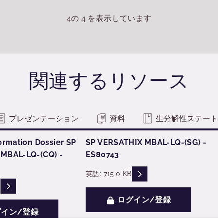
4
の
4
を表示しています
関連するリソース
プレゼンテーション
資料
生分解性ステート
ormation Dossier SP
SP VERSATHIX MBAL-LQ-(SG) -
MBAL-LQ-(CQ) -
ES80743
READ DESCRIPTIONS
英語: 715.0 KB
READ DESCRIPTIONS
B
ログイン/登録
イン/登録