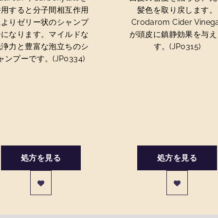
併用すると分子間相互作用
髪色を取り戻します。
によりゼリー状のシャンプ
Crodarom Cider Vineg
ーになります。マイルドな
が頭皮に鎮静効果を与え
洗浄力と豊富な泡立ちのシ
す。(JP0315)
ャンプーです。(JP0334)
処方を見る
処方を見る