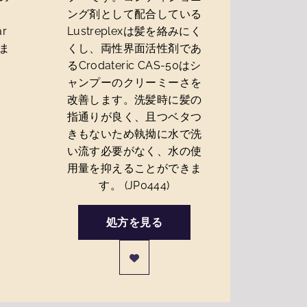
ング剤として配合している
ar
Lustreplexは髪を絡みにく
ま
くし、両性界面活性剤であ
るCrodateric CAS-50はシ
ャンプーのクリーミーさを
改善します。洗髪時に髪の
指通りが良く、且つベタつ
きもないため執拗に水で洗
い流す必要がなく、水の使
用量を抑えることができま
す。 (JP0444)
処方を見る