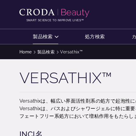
コ
メ
ン
ニ
テ
ュ
SMART SCIENCE TO IMPROVE LIVES™
ン
ー
ツ
を
製品検索
処方検索
を
ス
ス
キ
Home
製品検索
Versathix™
キ
ッ
ッ
プ
VERSATHIX™
プ
Versathixは、幅広い界面活性剤系の処方で起
Versathixは、バスおよびシャワージェルに特
フェートフリー系処方において増粘作用をもたらし
INCI名