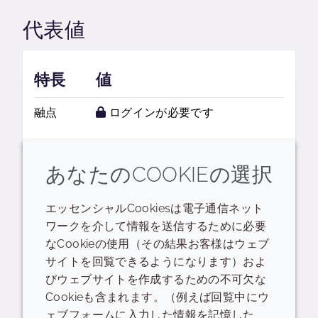
代表値
特長
値
融点
ログインが必要です
あなたのCOOKIEの選択
エッセンシャルCookiesは電子通信ネット
関連するリソース
ワークを介して情報を送信するために必要
なCookieの使用（その結果お客様はウェブ
サイトを回覧できるようになります）およ
PID
プレゼンテーション
びウェブサイトを作成するための不可欠な
Cookieも含まれます。（例えば回覧中にウ
CROPURE SESAME-LQ-(JP) - SR70646
ェブフォームに入力した情報を記憶した