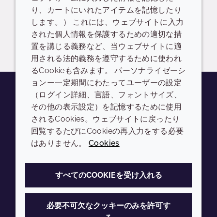
り、カートにいれたアイテムを記憶したり
READ DESCRIPTIONS
英語: 694.0 KB
します。） これには、ウェブサイトに入力
された個人情報を保護するための適切な措
ログイン/登録
置を講じる義務など、当ウェブサイトに適
用される法的義務を遵守するために使われ
るCookieも含みます。 パーソナライゼーシ
ョンー一定期間にわたってユーザーの設定
（ログイン詳細、言語、フォントサイズ、
その他の表示設定）を記憶するために使用
Youtube
Instagram
LinkedIn
Tiktok
されるCookies。ウェブサイトに戻ったり
会社
LEGAL
回覧するたびにCookieの再入力をする必要
はありません。
Cookies
Annual Report
利用規約
Sustainability Report
プライバシーポリシー
すべてのCOOKIEを受け入れる
Croda.com
アクセシビリティ
クッキーポリシー
必要不可欠なクッキーのみを許可す