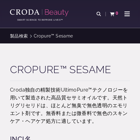
コ
メ
ン
ニ
0
検索を開く
カートを確認す
ナビゲ
テ
ュ
SMART SCIENCE TO IMPROVE LIVES™
ン
ー
ツ
を
製品検索
Cropure™ Sesame
を
ス
ス
キ
キ
ッ
ッ
プ
CROPURE™ SESAME
プ
Croda独自の精製技術UltimoPure™テクノロジーを
用いて製造された高品質セサミオイルです。天然ト
リグリセリドは、ほとんど無臭で無色透明のエモリ
エント剤です。無香料または微香料で無色のスキン
ケア・ヘアケア処方に適しています。
INCI名