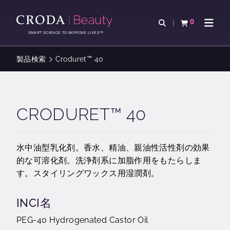
コ
メ
ン
ニ
0
検索を開く
カートを確認す
ナビゲ
テ
ュ
SMART SCIENCE TO IMPROVE LIVES™
ン
ー
ツ
を
製品検索
Croduret™ 40
を
ス
ス
キ
キ
ッ
ッ
プ
CRODURET™ 40
プ
水中油型乳化剤。香水、精油、親油性活性剤の効果
的な可溶化剤。洗浄剤系に加脂作用をもたらしま
す。スタイリングワックス用湿潤剤。
INCI名
PEG-40 Hydrogenated Castor Oil