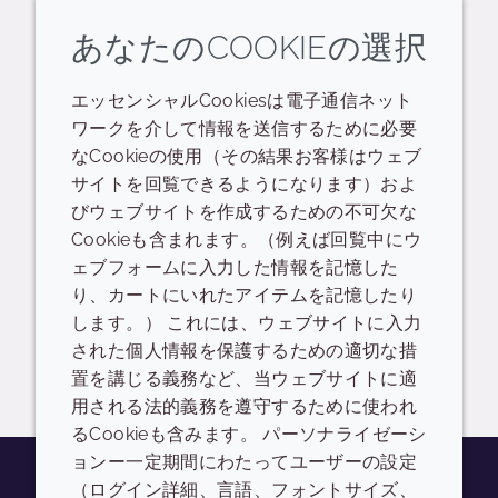
ログイン/登録
あなたのCOOKIEの選択
CRODURET 40-SS-(TH) - ETT2490
エッセンシャルCookiesは電子通信ネット
ワークを介して情報を送信するために必要
READ DESCRIPTIONS
英語: 658.0 KB
なCookieの使用（その結果お客様はウェブ
サイトを回覧できるようになります）およ
ログイン/登録
びウェブサイトを作成するための不可欠な
Cookieも含まれます。（例えば回覧中にウ
CRODURET 40-SS-(SG) - ET80391
ェブフォームに入力した情報を記憶した
り、カートにいれたアイテムを記憶したり
READ DESCRIPTIONS
英語: 694.0 KB
します。） これには、ウェブサイトに入力
された個人情報を保護するための適切な措
ログイン/登録
置を講じる義務など、当ウェブサイトに適
用される法的義務を遵守するために使われ
るCookieも含みます。 パーソナライゼーシ
ョンー一定期間にわたってユーザーの設定
（ログイン詳細、言語、フォントサイズ、