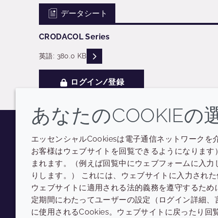
データシート
CRODACOL Series
READ DESCRIPTIONS
英語: 380.0 KB
ログイン/登録
あなたのCOOKIEの
エッセンシャルCookiesは電子通信ネットワークを
Youtube
Instagram
LinkedIn
Tiktok
お客様はウェブサイトを回覧できるようになります）
まれます。（例えば回覧中にウェブフォームに入力
りします。） これには、ウェブサイトに入力され
ウェブサイトに適用される法的義務を遵守するために使
定期間にわたってユーザーの設定（ログイン詳細、
に使用されるCookies。ウェブサイトに戻ったり回