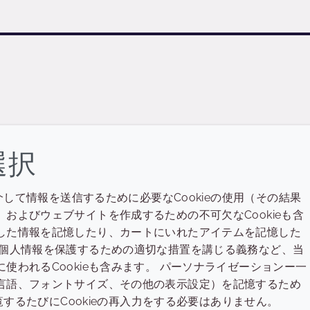
選択
介して情報を送信するために必要なCookieの使用（その結果
会社
LEGAL
およびウェブサイトを作成するための不可欠なCookieも含
Annual Report
利用規約
した情報を記憶したり、カートにいれたアイテムを記憶した
た個人情報を保護するための適切な措置を講じる義務など、当
Sustainability Report
プライバシーポリシー
われるCookieも含みます。 パーソナライゼーションー一
Croda.com
アクセシビリティ
言語、フォントサイズ、その他の表示設定）を記憶するため
覧するたびにCookieの再入力をする必要はありません。
クッキーポリシー