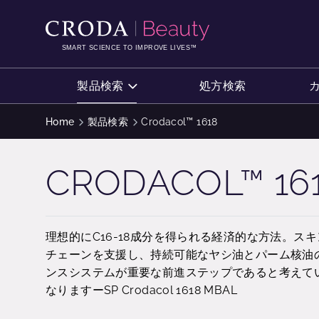
コ
メ
ン
ニ
テ
ュ
SMART SCIENCE TO IMPROVE LIVES™
ン
ー
ツ
を
製品検索
処方検索
を
ス
ス
キ
Home
製品検索
Crodacol™ 1618
キ
ッ
ッ
プ
CRODACOL™ 16
プ
理想的にC16-18成分を得られる経済的な方法。スキ
チェーンを支援し、持続可能なヤシ油とパーム核油の
ンスシステムが重要な前進ステップであると考えて
なりますーSP Crodacol 1618 MBAL