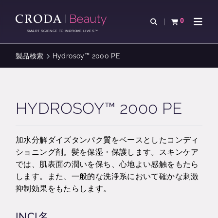
コ
メ
ン
ニ
0
検索を開く
カートを確認す
ナビゲ
テ
ュ
SMART SCIENCE TO IMPROVE LIVES™
ン
ー
ツ
を
製品検索
Hydrosoy™ 2000 PE
を
ス
ス
キ
キ
ッ
ッ
プ
HYDROSOY™ 2000 PE
プ
加水分解ダイズタンパク質をベースとしたコンディ
ショニング剤。髪を保湿・保護します。スキンケア
では、肌表面の潤いを保ち、心地よい感触をもたら
します。また、一般的な洗浄系において確かな刺激
抑制効果をもたらします。
INCI名