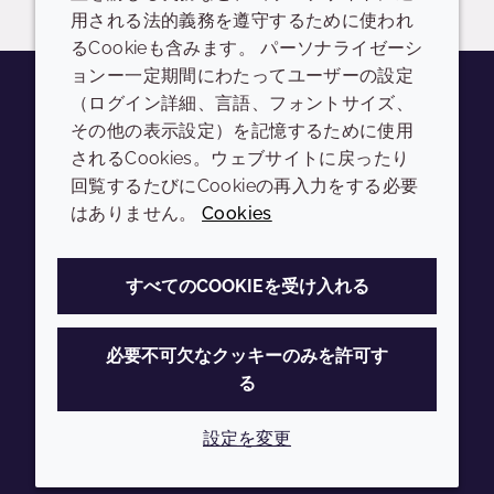
用される法的義務を遵守するために使われ
るCookieも含みます。 パーソナライゼーシ
ョンー一定期間にわたってユーザーの設定
（ログイン詳細、言語、フォントサイズ、
その他の表示設定）を記憶するために使用
Youtube
Instagram
LinkedIn
Tiktok
されるCookies。ウェブサイトに戻ったり
会社
LEGAL
回覧するたびにCookieの再入力をする必要
はありません。
Cookies
Annual Report
利用規約
Sustainability Report
プライバシーポリシー
すべてのCOOKIEを受け入れる
Croda.com
アクセシビリティ
クッキーポリシー
必要不可欠なクッキーのみを許可す
る
設定を変更
© 2026 Croda International Plc