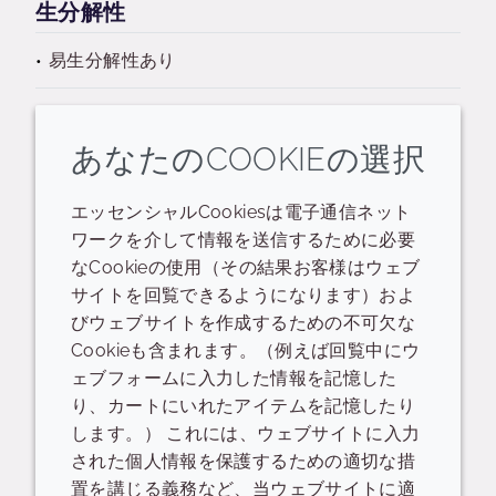
生分解性
易生分解性あり
あなたのCOOKIEの選択
エッセンシャルCookiesは電子通信ネット
関連するリソース
ワークを介して情報を送信するために必要
なCookieの使用（その結果お客様はウェブ
サイトを回覧できるようになります）およ
生分解性ステートメント
びウェブサイトを作成するための不可欠な
Cookieも含まれます。（例えば回覧中にウ
HYDROSOY 2000 Biodegradability statement
ェブフォームに入力した情報を記憶した
り、カートにいれたアイテムを記憶したり
READ DESCRIPTIONS
英語: 112.0 KB
します。） これには、ウェブサイトに入力
された個人情報を保護するための適切な措
ログイン/登録
置を講じる義務など、当ウェブサイトに適