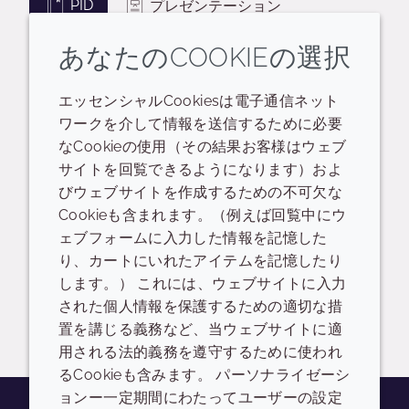
PID
プレゼンテーション
生分解性ステートメント
あなたのCOOKIEの選択
CRODAMOL OP-LQ-(RB) - LB03663
エッセンシャルCookiesは電子通信ネット
ワークを介して情報を送信するために必要
READ DESCRIPTIONS
英語: 669.0 KB
なCookieの使用（その結果お客様はウェブ
サイトを回覧できるようになります）およ
ログイン/登録
びウェブサイトを作成するための不可欠な
Cookieも含まれます。（例えば回覧中にウ
SP CRODAMOL OP MBAL-LQ-(MV) - LBR1109
ェブフォームに入力した情報を記憶した
り、カートにいれたアイテムを記憶したり
READ DESCRIPTIONS
英語: 671.0 KB
します。） これには、ウェブサイトに入力
された個人情報を保護するための適切な措
ログイン/登録
置を講じる義務など、当ウェブサイトに適
用される法的義務を遵守するために使われ
るCookieも含みます。 パーソナライゼーシ
ョンー一定期間にわたってユーザーの設定