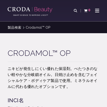
コ
メ
ン
ニ
0
検索を開く
カートを確認す
ナビゲ
テ
ュ
SMART SCIENCE TO IMPROVE LIVES™
ン
ー
ツ
を
製品検索
Crodamol™ OP
を
ス
ス
キ
キ
ッ
ッ
プ
CRODAMOL™ OP
プ
ニキビが発生しにくい優れた保湿剤。べたつきのな
い軽やかな分岐鎖オイル。日焼け止めを含むフェイ
シャルケア・ボディケア製品で使用。ミネラルオイ
ルに代わる優れたオプションです。
INCI名