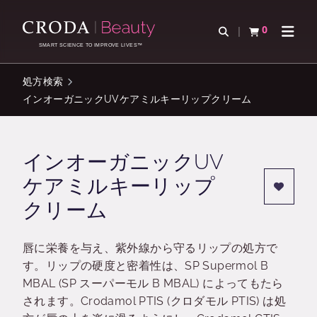
コ
メ
ン
ニ
0
検索を開く
カートを確認す
ナビゲ
テ
ュ
SMART SCIENCE TO IMPROVE LIVES™
ン
ー
ツ
を
処方検索
を
ス
インオーガニックUVケアミルキーリップクリーム
ス
キ
キ
ッ
ッ
プ
インオーガニックUV
プ
ケアミルキーリップ
クリーム
唇に栄養を与え、紫外線から守るリップの処方で
す。リップの硬度と密着性は、SP Supermol B
MBAL (SP スーパーモル B MBAL) によってもたら
されます。Crodamol PTIS (クロダモル PTIS) は処