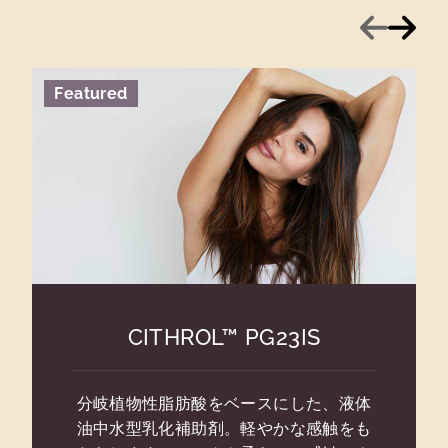
前へ
次へ
Featured
CITHROL™ PG23IS
分岐植物性脂肪酸をベースにした、液体
油中水型乳化補助剤。軽やかな感触をも