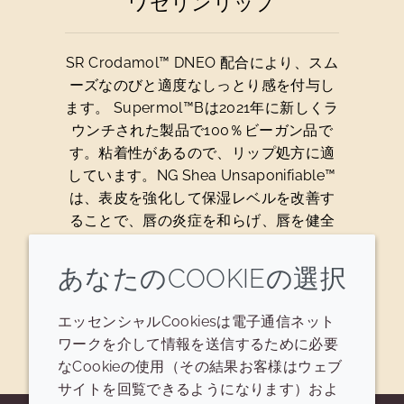
ワセリンリップ
SR Crodamol™ DNEO 配合により、スム
ーズなのびと適度なしっとり感を付与し
ます。 Supermol™Bは2021年に新しくラ
ウンチされた製品で100％ビーガン品で
す。粘着性があるので、リップ処方に適
しています。NG Shea Unsaponifiable™
は、表皮を強化して保湿レベルを改善す
ることで、唇の炎症を和らげ、唇を健全
な状態に再構築します。
あなたのCOOKIEの選択
処方を見る
エッセンシャルCookiesは電子通信ネット
ワークを介して情報を送信するために必要
なCookieの使用（その結果お客様はウェブ
サイトを回覧できるようになります）およ