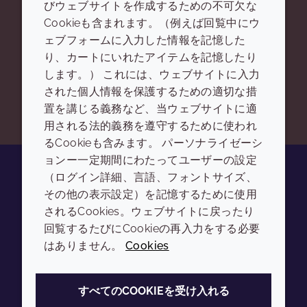
びウェブサイトを作成するための不可欠な
Cookieも含まれます。（例えば回覧中にウ
探しているものが見つかりません
ェブフォームに入力した情報を記憶した
り、カートにいれたアイテムを記憶したり
か？
します。） これには、ウェブサイトに入力
された個人情報を保護するための適切な措
お問い合わせ
置を講じる義務など、当ウェブサイトに適
用される法的義務を遵守するために使われ
るCookieも含みます。 パーソナライゼーシ
ョンー一定期間にわたってユーザーの設定
（ログイン詳細、言語、フォントサイズ、
その他の表示設定）を記憶するために使用
Youtube
Instagram
LinkedIn
Tiktok
されるCookies。ウェブサイトに戻ったり
会社
LEGAL
回覧するたびにCookieの再入力をする必要
はありません。
Cookies
Annual Report
利用規約
Sustainability Report
プライバシーポリシー
すべてのCOOKIEを受け入れる