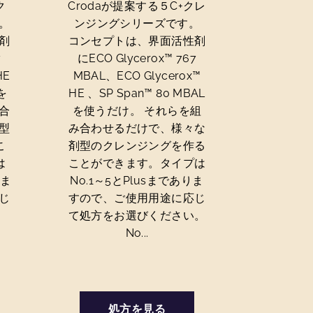
ク
Crodaが提案する５C+クレ
。
ンジングシリーズです。
剤
コンセプトは、界面活性剤
7
にECO Glycerox™ 767
HE
MBAL、ECO Glycerox™
 を
HE 、SP Span™ 80 MBAL
合
を使うだけ。 それらを組
型
み合わせるだけで、様々な
こ
剤型のクレンジングを作る
は
ことができます。タイプは
りま
No.1～5とPlusまでありま
じ
すので、ご使用用途に応じ
さ
て処方をお選びください。
No...
処方を見る