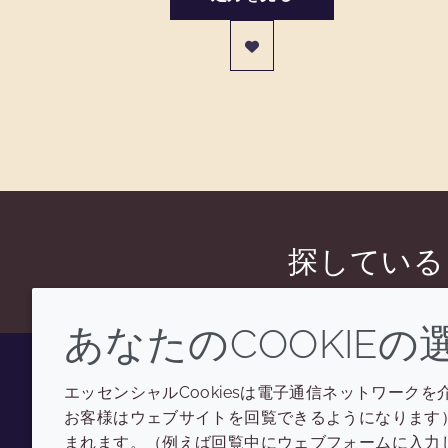
探している
あなたのCOOKIEの
エッセンシャルCookiesは電子通信ネットワークを
Youtube
Instagram
LinkedIn
Tiktok
お客様はウェブサイトを回覧できるようになります）
まれます。（例えば回覧中にウェブフォームに入力