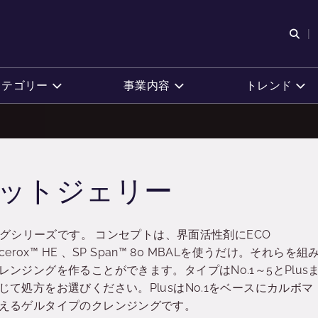
検
カテゴリー
事業内容
トレンド
カットジェリー
ジングシリーズです。 コンセプトは、界面活性剤にECO
Glycerox™ HE 、SP Span™ 80 MBALを使うだけ。それらを組
ンジングを作ることができます。タイプはNo.1～5とPlus
て処方をお選びください。PlusはNo.1をベースにカルボマ
えるゲルタイプのクレンジングです。