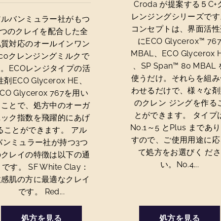
Croda が提案する５C+
レンジングシリーズです
アルバンミュラー社がもつ
コンセプトは、界面活性
3つのクレイを配合した全
にECO Glycerox™ 76
肌質対応のオールインワン
MBAL、ECO Glycerox 
Ecoクレンジングミルクで
、SP Span™ 80 MBAL
す。ECOレンジタイプの活
使うだけ。それらを組み
性剤ECO Glycerox HE、
わせるだけで、様々な剤
CO Glycerox 767を用い
のクレン ジングを作る
ることで、処方中のオーガ
とができます。 タイプ
ニック指数を飛躍的にあげ
No.1～5 とPlus まであ
ることができます。 アル
すので、ご使用用途に応
バンミュラー社が持つ3つ
て処方をお選びく だ
のクレイの特徴は以下の通
い。No.4...
です。 SF White Clay：
敏感肌の方に最適なクレイ
です。 Red...
処方を見る
処方を見る