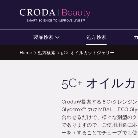
コ
メ
ン
ニ
テ
ュ
SMART SCIENCE TO IMPROVE LIVES™
ン
ー
ツ
を
製品検索
処方検索
を
ス
ス
キ
Home
処方検索
5C+ オイルカットジェリー
キ
ッ
ッ
プ
プ
5C+ オイル
Crodaが提案する５C+クレン
Glycerox™ 767 MBAL、ECO 
合わせるだけで、様々な剤型のクレ
でありますので、ご使用用途に応じ
ーを＋することでチューブでも使